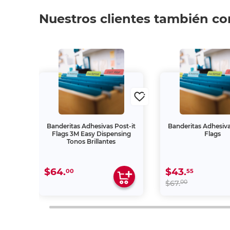
Nuestros clientes también c
gidas
Banderitas Adhesivas Post-it
Banderitas Adhesiva
eón
Flags 3M Easy Dispensing
Flags
Tonos Brillantes
$64.
$43.
00
55
00
$67.