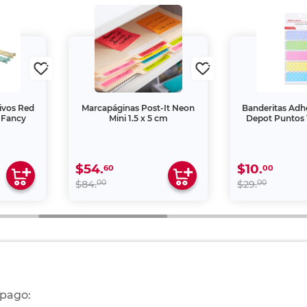
ivos Red
Marcapáginas Post-It Neon
Banderitas Adhe
s Fancy
Mini 1.5 x 5 cm
Depot Puntos 1
$54.
$10.
60
00
00
00
$84.
$29.
 pago: