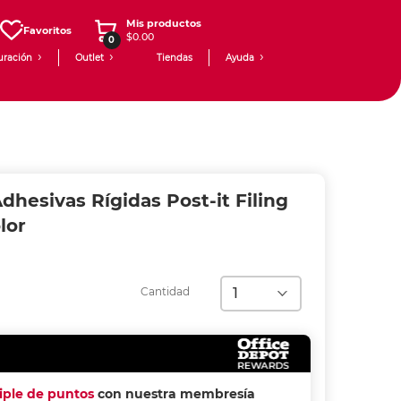
Mis productos
Favoritos
$0.00
0
uración
Outlet
Tiendas
Ayuda
dhesivas Rígidas Post-it Filing
lor
Cantidad
riple de puntos
con nuestra membresía