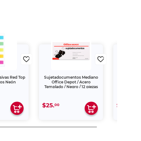
sivas Red Top
Sujetadocumentos Mediano
Marcapáginas
nos Neón
Office Depot / Acero
x
Templado / Negro / 12 piezas
$25.
$89.
00
00