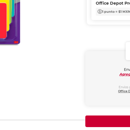
Office Depot P
1 punto = $1 MX
Env
Agreg
Envíos 
Office 