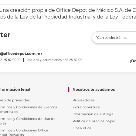
 una creación propia de Office Depot de México S.A. de C.
s de la Ley de la Propiedad Industrial y de la Ley Federa
ter
es@officedepot.com.mx
 55 25 82 09 10
Pedidos y cotizaciones * 55 25 82 09
¡D
nformación legal
Nosotros te ayudamos
viso de privacidad
Proveedores
érminos y Condiciones de Eventos
Extra cobertura
omerciales
Información de entrega
érminos y Condiciones de Uso del
Política de precios bajos
ortal
Línea ética
érminos y Condiciones Office
epot Rewards