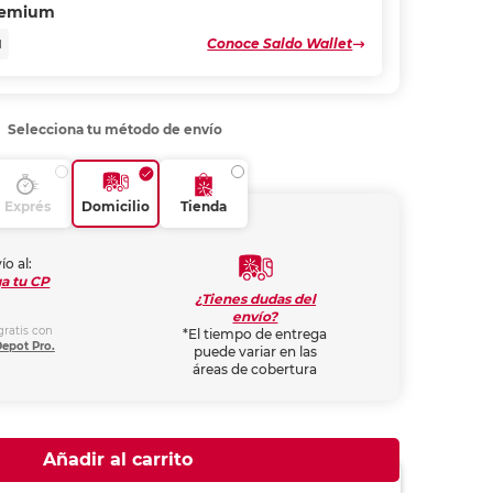
remium
Conoce Saldo Wallet
N
Selecciona tu método de envío
Exprés
Domicilio
Tienda
ío al:
a tu CP
¿Tienes dudas del
envío?
gratis con
*El tiempo de entrega
Depot Pro.
puede variar en las
áreas de cobertura
Añadir al carrito