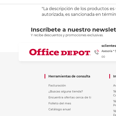
"La descripción de los productos es
autorizada, es sancionada en término
Inscríbete a nuestro newslet
Y recibe descuentos y promociones exclusivas.
sclient
Asesoría *
00
Herramientas de consulta
I
Facturación
A
¿Buscas alguna tienda?
T
C
Encuentra ofertas cerca de ti
T
Folleto del mes
P
Catálogo anual
T
D