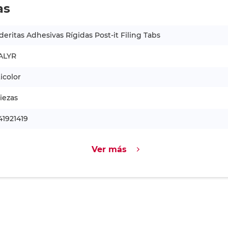
as
eritas Adhesivas Rígidas Post-it Filing Tabs
ALYR
icolor
iezas
41921419
Ver más