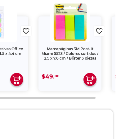
sivas Office
Marcapáginas 3M Post-It
Despach
.5 x 4.4 cm
Miami 5523 / Colores surtidos /
Adhesivas
2.5 x 7.6 cm / Blíster 3 piezas
$49.
$339.
00
00