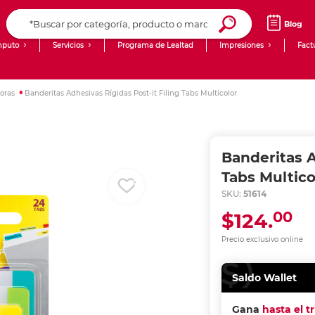
Blog
puto
Servicios
Programa de Lealtad
Impresiones
Fact
Computadoras de Escritorio
Creación de contenido digital
oras
Banderitas Adhesivas Rígidas Post-it Filing Tabs Multicolor
Ingresar Codigo Postal
Laptops
giit!
Tablets
Blog
Banderitas A
Monitores
Venta corporativa
Tabs Multico
SKU:
51614
PyME
00
$124.
Precio exclusivo online
Saldo Wallet
Gana
hasta el t