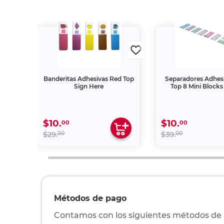
ed Top
Banderitas Adhesivas Red Top
Separadores Adhes
Sign Here
Top 8 Mini Block
$10.
$10.
00
00
00
00
$29.
$39.
Métodos de pago
Contamos con los siguientes métodos de