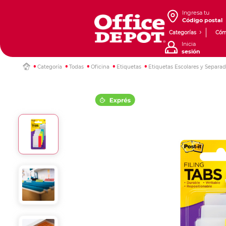
Ingresa tu
Código postal
Categorías
Cóm
Inicia
sesión
Categoría
Todas
Oficina
Etiquetas
Etiquetas Escolares y Separad