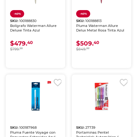
-40%
-40%
SKU:
100188830
SKU:
100188813
Bolígrafo Waterman Allure
Pluma Waterman Allure
Deluxe Tinta Azul
Delux Metal Rosa Tinta Azul
$479.
$509.
40
40
$799.
00
$849.
00
SKU:
100187968
SKU:
27739
Pluma Fuente Voyage con
Portaminas Pentel