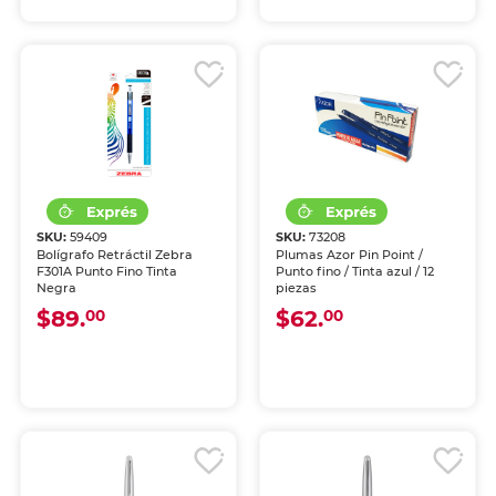
SKU:
59409
SKU:
73208
Bolígrafo Retráctil Zebra
Plumas Azor Pin Point /
F301A Punto Fino Tinta
Punto fino / Tinta azul / 12
Negra
piezas
$89.
$62.
00
00