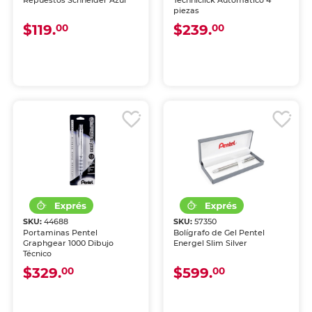
Repuestos Schneider Azul
Techniclick Automático 4
piezas
$119.
$239.
00
00
SKU:
44688
SKU:
57350
Portaminas Pentel
Bolígrafo de Gel Pentel
Graphgear 1000 Dibujo
Energel Slim Silver
Técnico
$329.
$599.
00
00