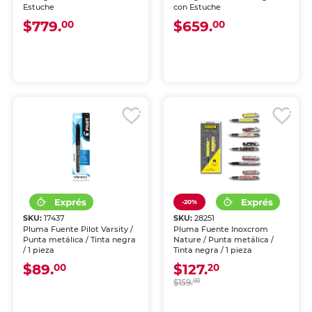
Estuche
con Estuche
$779.
$659.
00
00
-20%
SKU:
17437
SKU:
28251
Pluma Fuente Pilot Varsity /
Pluma Fuente Inoxcrom
Punta metálica / Tinta negra
Nature / Punta metálica /
/ 1 pieza
Tinta negra / 1 pieza
$89.
$127.
00
20
$159.
00