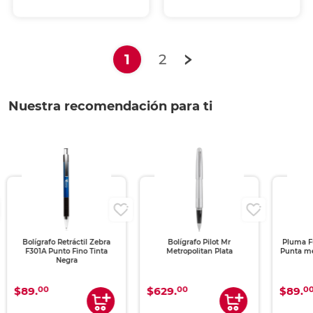
(current)
1
2
Nuestra recomendación para ti
Bolígrafo Pilot Mr
Pluma Fuente Pilot Varsity /
Plum
Metropolitan Plata
Punta metálica / Tinta negra
Delux 
/ 1 pieza
00
00
$629.
$89.
$509
00
$849.