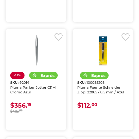
-15%
SKU:
92014
SKU:
100085208
Pluma Parker Jotter CRM
Pluma Fuente Schneider
Cromo Azul
Zippi 22865 / 0.5 mm / Azul
$356.
$112.
15
00
$419.
00