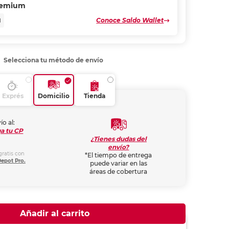
remium
Conoce Saldo Wallet
N
Selecciona tu método de envío
Exprés
Domicilio
Tienda
ío al:
a tu CP
¿Tienes dudas del
envío?
gratis con
*El tiempo de entrega
Depot Pro.
puede variar en las
áreas de cobertura
Añadir al carrito