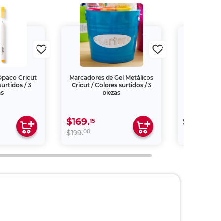
Opaco Cricut
Marcadores de Gel Metálicos
Libro Es a 
surtidos / 3
Cricut / Colores surtidos / 3
Valeri
as
piezas
$169.
$289.
15
00
00
$199.