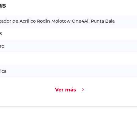
as
ador de Acrílico Rodin Molotow One4All Punta Bala
3
ro
lica
Ver más