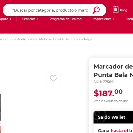
Blog
puto
Servicios
Programa de Lealtad
Impresiones
Fact
Computadoras de Escritorio
Creación de contenido digital
arcador de Acrílico Rodin Molotow One4All Punta Bala Negro
Ingresar Codigo Postal
Laptops
giit!
Tablets
Blog
Marcador de
Monitores
Venta corporativa
Punta Bala 
SKU:
77569
PyME
00
$187.
Precio exclusivo online
Saldo Wallet
Gana
hasta el t