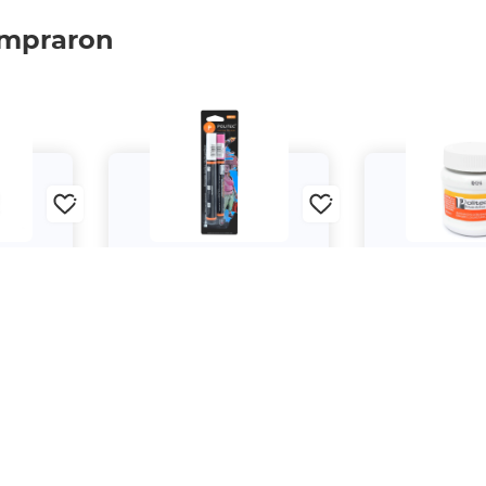
ompraron
Molotow
MARCADOR POLI BLISTER 2
Pintura Acrílic
 Blanco
PZA
Blanco Titan
$199.
$97.
00
00