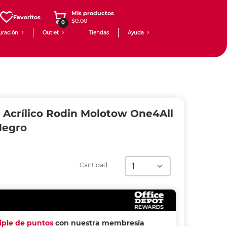
Mis productos
Favoritos
$0.00
0
uración
Outlet
Tiendas
Ayuda
 Acrílico Rodin Molotow One4All
Negro
Cantidad
riple de puntos
con nuestra membresía