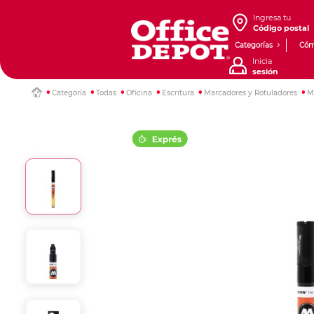
Ingresa tu
Código postal
Categorías
Cóm
Inicia
sesión
Categoría
Todas
Oficina
Escritura
Marcadores y Rotuladores
M