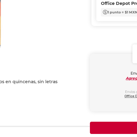
Office Depot P
1 punto = $1 MX
Env
Agreg
Envíos 
Office 