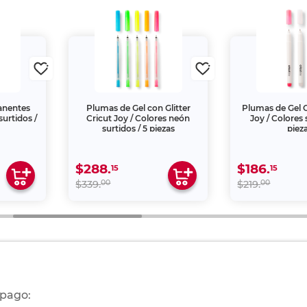
anentes
Plumas de Gel con Glitter
Plumas de Gel 
surtidos /
Cricut Joy / Colores neón
Joy / Colores 
surtidos / 5 piezas
piez
$288.
$186.
15
15
00
00
$339.
$219.
 pago: