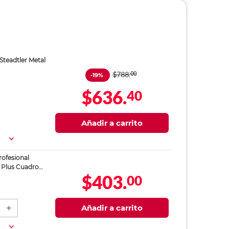
Steadtler Metal
$788.
00
-19%
$636.
40
Añadir a carrito
a
ofesional
 Plus Cuadro
$403.
00
ojas
Añadir a carrito
a