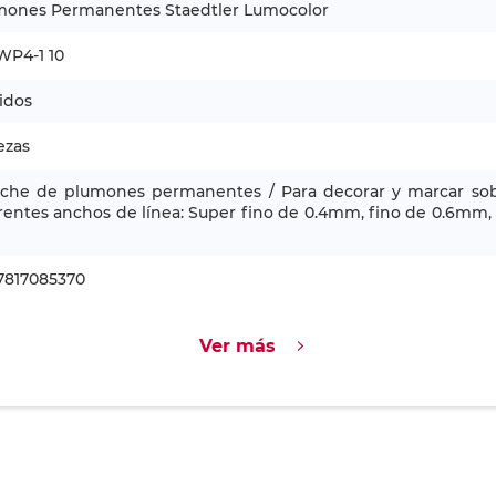
mones Permanentes Staedtler Lumocolor
WP4-1 10
idos
ezas
uche de plumones permanentes / Para decorar y marcar sobre
rentes anchos de línea: Super fino de 0.4mm, fino de 0.6mm, 
7817085370
Ver más