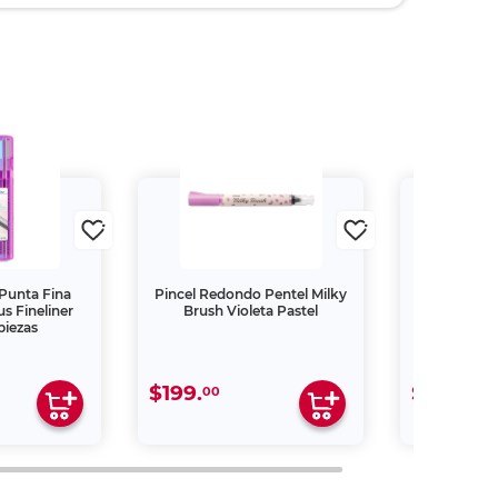
Punta Fina
Pincel Redondo Pentel Milky
Plumones
us Fineliner
Brush Violeta Pastel
Staedtler T
piezas
Neón
$199.
$265.
00
00