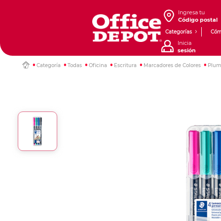
Ingresa tu
Código postal
Categorías
Cóm
Inicia
sesión
Categoría
Todas
Oficina
Escritura
Marcadores de Colores
Plum