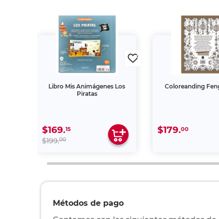
tes
Libro Mis Animágenes Los
Coloreanding Fen
idos /
Piratas
$169.
$179.
15
00
00
$199.
Métodos de pago