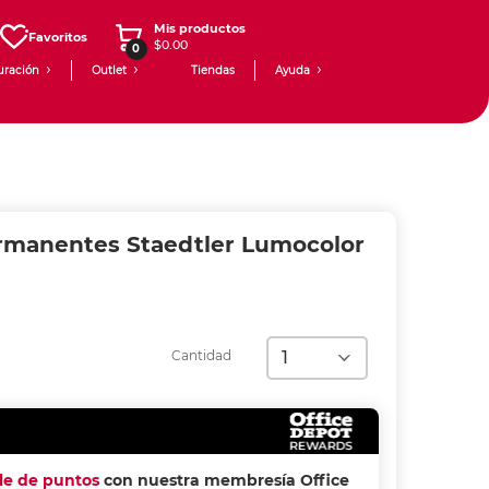
Mis productos
Favoritos
$0.00
0
uración
Outlet
Tiendas
Ayuda
manentes Staedtler Lumocolor
Cantidad
ple de puntos
con nuestra membresía Office