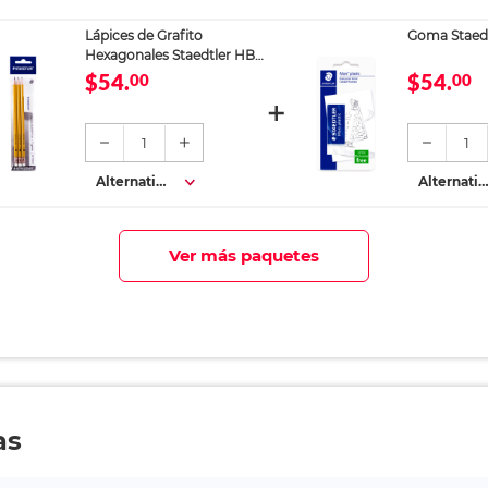
s
s
Lápices de Grafito
Goma Staedt
Hexagonales Staedtler HB
No.2 Amarillo 3 piezas
$54.
$54.
00
00
Goma de Borrar Gratis
1
1
Alternativa
Alternativ
s
s
Ver más paquetes
as