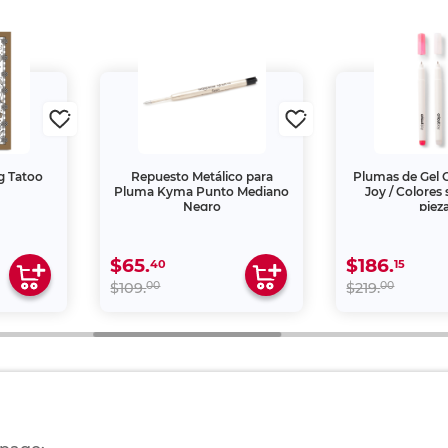
g Tatoo
Repuesto Metálico para
Plumas de Gel 
Pluma Kyma Punto Mediano
Joy / Colores 
Negro
piez
$65.
$186.
40
15
00
00
$109.
$219.