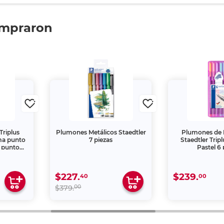
ompraron
Triplus
Plumones Metálicos Staedtler
Plumones de 
uma punto
7 piezas
Staedtler Tripl
a punto
Pastel 6 
 HB /
incel / 4
$227.
$239.
40
00
00
$379.