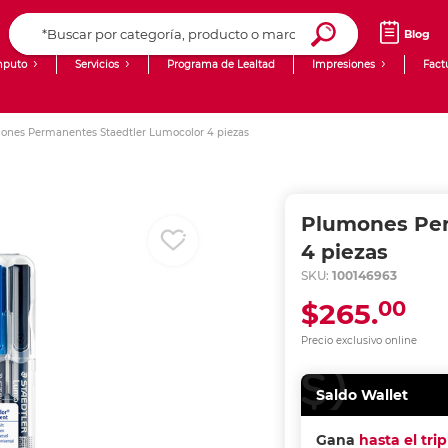
Blog
puto
Servicios
Programa de Lealtad
Impresiones
Fact
Computadoras de Escritorio
Creación de contenido digital
ones Permanentes Staedtler Lumocolor 4 piezas
Ingresar Codigo Postal
Laptops
giit!
Tablets
Blog
Plumones Per
Monitores
Venta corporativa
4 piezas
SKU:
100146963
PyME
00
$265.
Precio exclusivo online
Saldo Wallet
Gana
hasta el tri