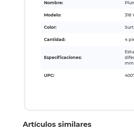
Nombre:
Plu
Modelo:
318 
Color:
Surt
Cantidad:
4 pi
Est
Especificaciones:
dife
mm
UPC:
400
Artículos similares