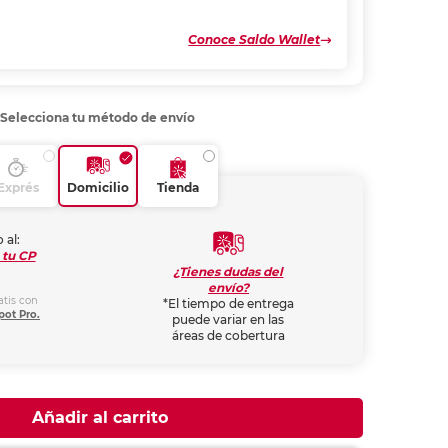
Conoce Saldo Wallet
Selecciona tu método de envío
Exprés
Domicilio
Tienda
 al:
 tu CP
¿Tienes dudas del
envío?
atis con
*El tiempo de entrega
pot Pro.
puede variar en las
áreas de cobertura
Añadir al carrito