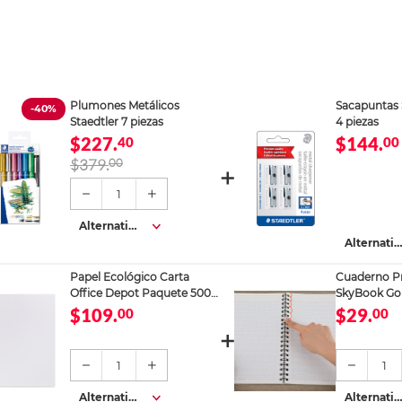
Plumones Metálicos
Sacapuntas 
-40%
Staedtler 7 piezas
4 piezas
$227.
$144.
40
00
$379.
00
1
Alternativa
s
Alternativ
s
Papel Ecológico Carta
Cuaderno Pr
Office Depot Paquete 500
SkyBook Go
hojas blancas
Chico 100 h
$109.
$29.
00
00
1
1
Alternativa
Alternativ