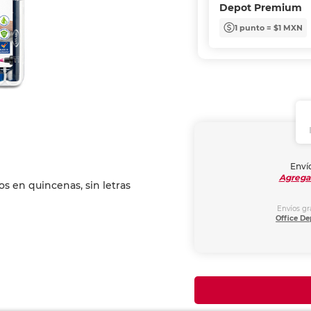
Depot Premium
1 punto = $1 MXN
Envío
Agrega
Envíos gr
Office De