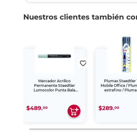
Nuestros clientes también c
oris
Marcador Acrílico
Plumas Staedtler 
s
Permanente Staedtler
Mobile Office / Pl
Lumocolor Punta Bala
extrafino / Plum
Colores Pastel 6 piezas
mediano / Lápiz
Marcatextos punta p
piezas
$489.
$289.
00
00