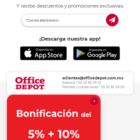
Y recibe descuentos y promociones exclusivas.
¡Descarga nuestra app!
sclientes@officedepot.com.mx
Asesoría * 55 25 82 09 10
Pedidos y cotizaciones * 55 25 82 09 00
×
Herramientas de consulta
Bonificación
del
Información legal
5% + 10%