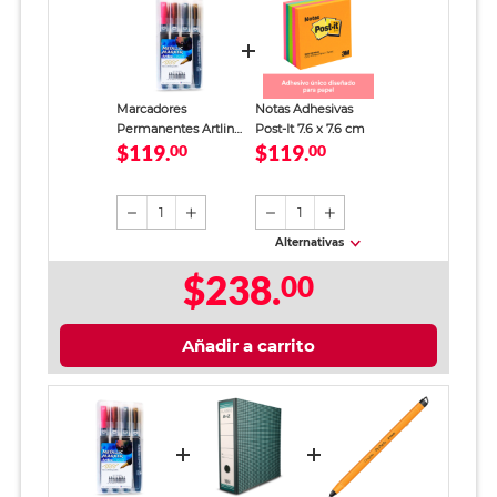
Marcadores
Notas Adhesivas
Permanentes Artline
Post-It 7.6 x 7.6 cm
$119.
$119.
Metálico 4 piezas
00
00
1
1
Alternativas
$238.
00
Añadir a carrito