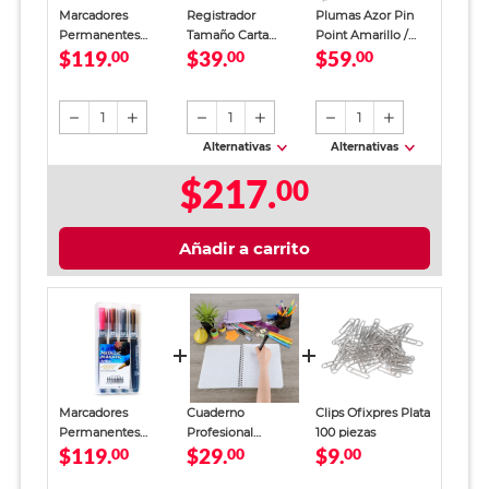
Marcadores
Registrador
Plumas Azor Pin
Permanentes
Tamaño Carta
Point Amarillo /
$119.
$39.
$59.
Artline Metálico 4
00
Office Depot
00
Punto fino / Tinta
00
piezas
Verde
azul / 12 piezas
1
1
1
Alternativas
Alternativas
$217.
00
Añadir a carrito
Marcadores
Cuaderno
Clips Ofixpres Plata
Permanentes
Profesional
100 piezas
$119.
$29.
$9.
Artline Metálico 4
00
SkyBook Go Plus
00
00
piezas
Cuadro Chico 100