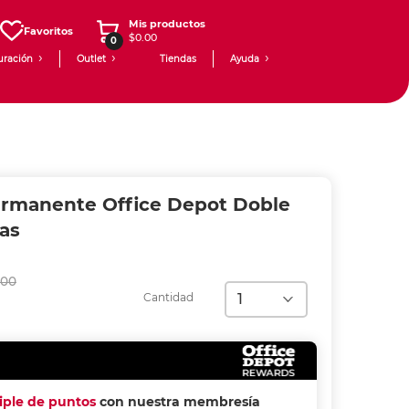
Mis productos
Favoritos
$0.00
0
uración
Outlet
Tiendas
Ayuda
rmanente Office Depot Doble
as
00
Cantidad
riple de puntos
con nuestra membresía