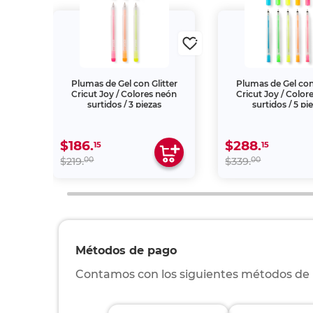
ricut
Plumas de Gel con Glitter
Plumas de Gel con 
/ 3
Cricut Joy / Colores neón
Cricut Joy / Color
surtidos / 3 piezas
surtidos / 5 pi
$186.
$288.
15
15
00
00
$219.
$339.
Métodos de pago
Contamos con los siguientes métodos de