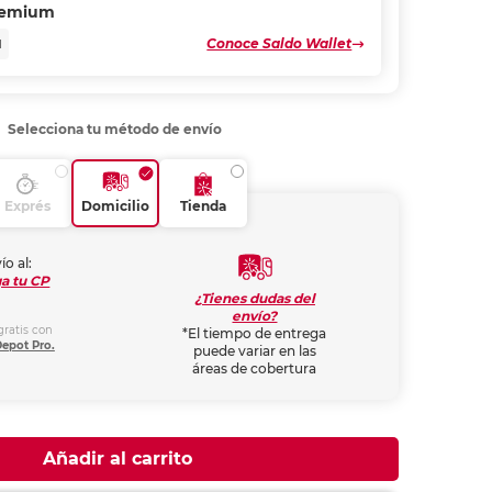
remium
Conoce Saldo Wallet
N
Selecciona tu método de envío
Exprés
Domicilio
Tienda
ío al:
a tu CP
¿Tienes dudas del
envío?
gratis con
*El tiempo de entrega
Depot Pro.
puede variar en las
áreas de cobertura
Añadir al carrito