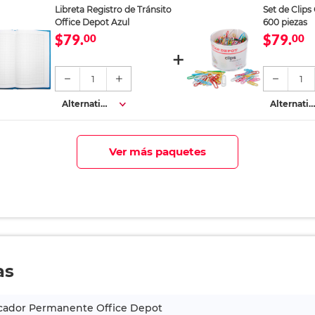
Libreta Registro de Tránsito
Set de Clips
Office Depot Azul
600 piezas
$79.
$79.
00
00
1
1
Alternativa
Alternativ
s
s
Ver más paquetes
as
cador Permanente Office Depot