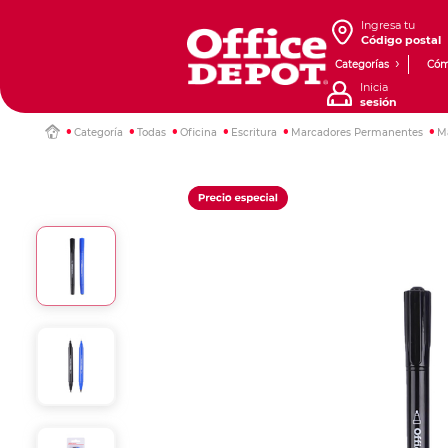
Ingresa tu
Código postal
Categorías
Cóm
Inicia
sesión
Categoría
Todas
Oficina
Escritura
Marcadores Permanentes
M