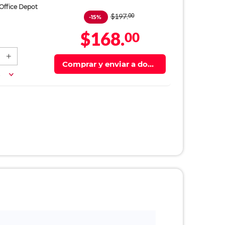
 Office Depot
$197.
00
-15%
$168.
00
Comprar y enviar a domi
cilio
a