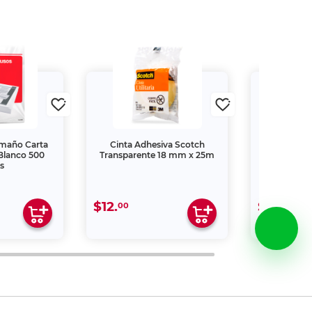
amaño Carta
Cinta Adhesiva Scotch
Marcador P
Blanco 500
Transparente 18 mm x 25m
Depot / Punt
s
$12.
$34.
00
00
V., por lo que su reproducción no