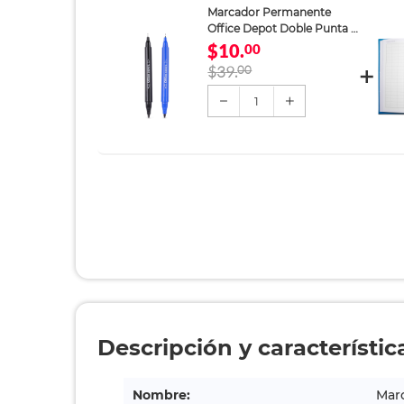
Marcador Permanente
Office Depot Doble Punta 2
piezas
$10.
00
$39.
00
1
Descripción y característic
Nombre:
Mar