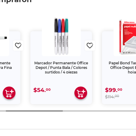
nente
Marcador Permanente Office
Papel Bond T
ra Fina
Depot / Punta Bala / Colores
Office Depot 
surtidos / 4 piezas
hoja
$54.
$99.
00
00
00
$114.
 una creación propia de Office Depot de México S.A. de C.