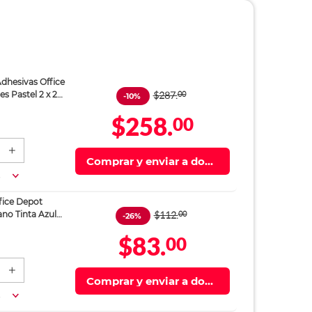
dhesivas Office
$287.
00
s Pastel 2 x 2
-10%
$258.
00
Comprar y enviar a domi
cilio
a
fice Depot
$112.
00
no Tinta Azul
-26%
$83.
00
Comprar y enviar a domi
cilio
a