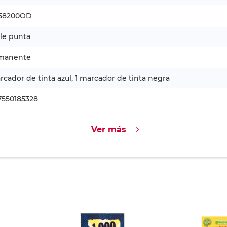
58200OD
le punta
manente
rcador de tinta azul, 1 marcador de tinta negra
7550185328
Ver más