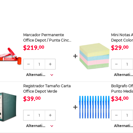
Marcador Permanente
Mini Notas A
Office Depot / Punta Cincel
Depot Colore
/ Rojo / 12 piezas
cm
$219.
$29.
00
00
1
1
Alternativa
Alternativ
s
s
Registrador Tamaño Carta
Bolígrafo Of
Office Depot Verde
Punto Media
12 piezas
$39.
$34.
00
00
1
1
Alternativa
Alternativ
s
s