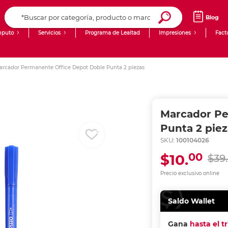
Blog
puto
Servicios
Programa de Lealtad
Impresiones
Fact
Computadoras de Escritorio
Creación de contenido digital
arcador Permanente Office Depot Doble Punta 2 piezas
Ingresar Codigo Postal
Laptops
giit!
Tablets
Blog
Marcador Pe
Monitores
Venta corporativa
Punta 2 piez
SKU:
100104026
PyME
00
$10.
$39.
Precio exclusivo online
Saldo Wallet
Gana
hasta el t