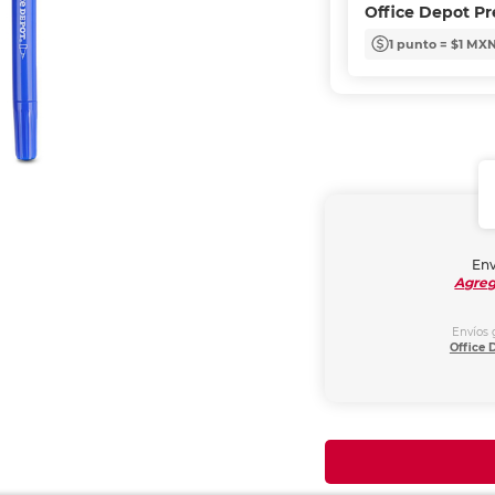
Office Depot P
1 punto = $1 MX
Env
Agreg
Envíos 
Office 