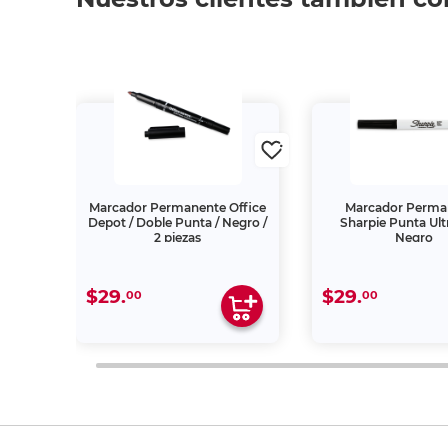
55
Marcador Permanente Office
Marcador Perma
33 m
Depot / Doble Punta / Negro /
Sharpie Punta Ult
2 piezas
Negro
$29.
$29.
00
00
"La descripción de los productos es