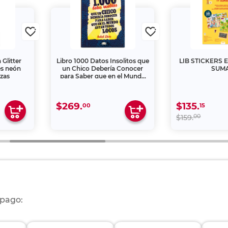
Glitter
Libro 1000 Datos Insolitos que
LIB STICKERS
es neón
un Chico Debería Conocer
SUM
ezas
para Saber que en el Mundo
Estan Todos Locos
$269.
$135.
00
15
00
$159.
 pago: