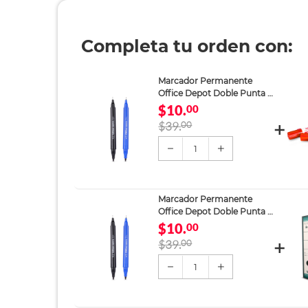
Completa tu orden con:
Marcador Permanente
Office Depot Doble Punta 2
piezas
$10.
00
$39.
00
1
Marcador Permanente
Office Depot Doble Punta 2
piezas
$10.
00
$39.
00
1