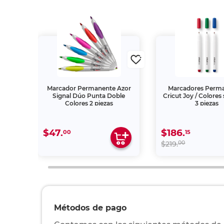
uscas
Marcador Permanente Azor
Marcadores Perm
Signal Dúo Punta Doble
Cricut Joy / Colores 
Colores 2 piezas
3 piezas
$47.
$186.
00
15
00
$219.
Métodos de pago