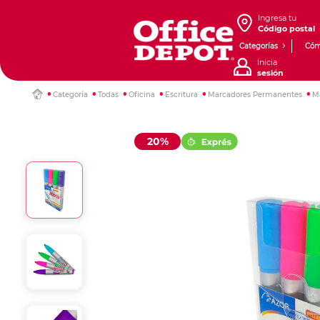
Ingresa tu
Código postal
Categorías
Cóm
Inicia
sesión
Categoría
Todas
Oficina
Escritura
Marcadores Permanentes
Ma
20%