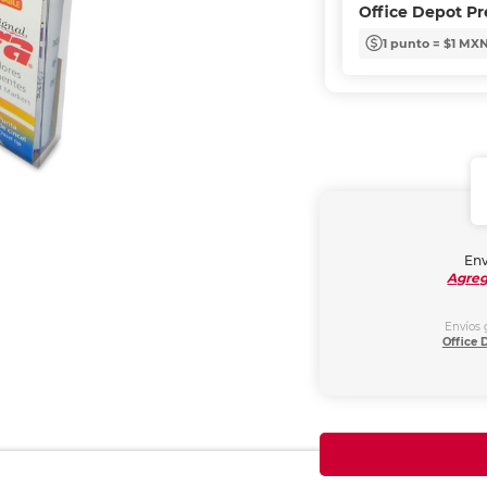
Office Depot P
1 punto = $1 MX
Env
Agreg
Envíos 
Office 