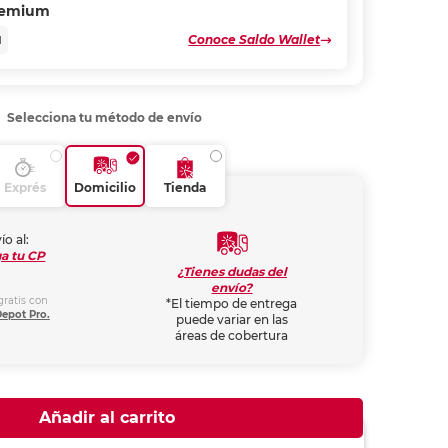
remium
Conoce Saldo Wallet
N
Selecciona tu método de envío
Exprés
Domicilio
Tienda
ío al:
a tu CP
¿Tienes dudas del
envío?
gratis con
*El tiempo de entrega
Depot Pro.
puede variar en las
áreas de cobertura
Añadir al carrito