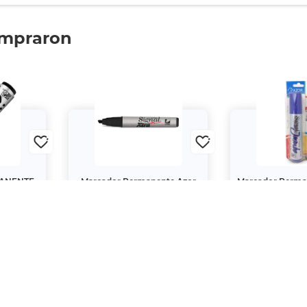
ompraron
ANENTE
Marcador Permanente Azor
Marcador Perm
JUMBO
Signal Xtra / Punta cincel /
Azor A
PZA.)
Negro / 1 pieza
$19.
$43.
20
20
00
00
$24.
$54.