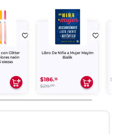
con Glitter
Libro De Niña a Mujer Mayim
Libro Ve
olores neón
Bialik
Gerardo 
5 piezas
$186.
$289.
15
00
00
$219.