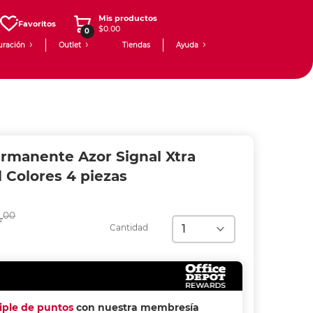
Mis productos
Favoritos
$0.00
0
uración
Outlet
Tiendas
Ayuda
rmanente Azor Signal Xtra
 Colores 4 piezas
.
00
Cantidad
riple de puntos
con nuestra membresía