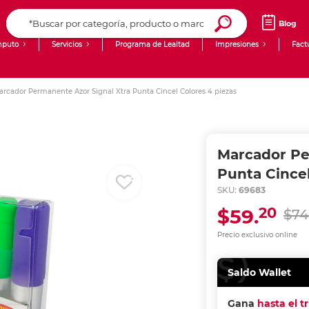
Blog
puto
Servicios
Programa de Lealtad
Impresiones
Fact
Computadoras de Escritorio
Creación de contenido digital
rcador Permanente Azor Signal Xtra Punta Cincel Colores 4 piezas
Ingresar Codigo Postal
Laptops
giit!
Tablets
Blog
Marcador Pe
Monitores
Venta corporativa
Punta Cincel
SKU:
69683
PyME
20
$59.
$74
Precio exclusivo online
Saldo Wallet
Gana
hasta el t