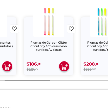
anentes
Plumas de Gel con Glitter
Plumas de Gel 
surtidos /
Cricut Joy / Colores neón
Cricut Joy / C
surtidos / 3 piezas
surtidos / 
$186.
$288.
15
15
00
00
$219.
$339.