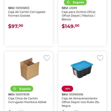
SKU:
100105803
SKU:
41699
Caja de Cartón Corrugado
Caja para Archivo Oficio
Formex Grande
Office Depot / Plástico /
Blanco
$97.
$149.
00
00
-20%
SKU:
100078139
SKU:
100169006
Caja Chica de Cartón
Caja de Almacenamiento
Corrugado Pochteca 62546
Office Depot Uso Rudo 25L
Negra