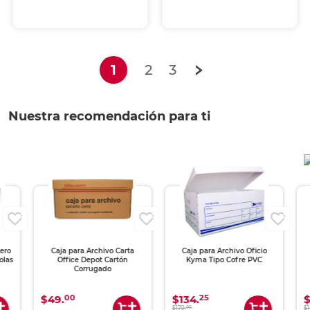
(current)
1
2
3
Nuestra recomendación para ti
Caja para Archivo Carta
Caja para Archivo Oficio
Caja 
Office Depot Cartón
Kyma Tipo Cofre PVC
con
Corrugado
00
25
$49.
$134.
$119.
00
00
$179.
$149.