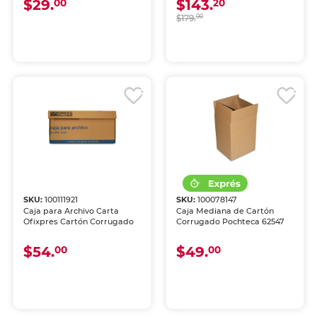
$29.
$143.
00
20
$179.
00
SKU:
100111921
SKU:
100078147
Caja para Archivo Carta
Caja Mediana de Cartón
Ofixpres Cartón Corrugado
Corrugado Pochteca 62547
$54.
$49.
00
00