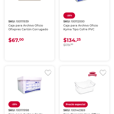
-25%
SKU:
100111939
SKU:
100112000
Caja para Archivo Oficio
Caja para Archivo Oficio
Ofixpres Cartón Corrugado
Kyma Tipo Cofre PVC
$67.
$134.
00
25
$179.
00
-25%
SKU:
100111998
SKU:
100140369