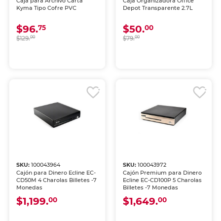
Caja para Archivo Carta
Caja Organizadora Office
Kyma Tipo Cofre PVC
Depot Transparente 2.7L
$96.
$50.
75
00
$129.
00
$79.
00
SKU:
100043964
SKU:
100043972
Cajón para Dinero Ecline EC-
Cajón Premium para Dinero
CD50M 4 Charolas Billetes -7
Ecline EC-CD100P 5 Charolas
Monedas
Billetes -7 Monedas
$1,199.
$1,649.
00
00