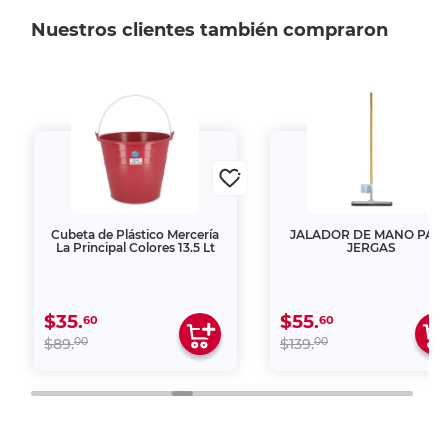
Nuestros clientes también compraron
Cubeta de Plástico Mercería
JALADOR DE MANO PAR
La Principal Colores 13.5 Lt
JERGAS
$35.
$55.
60
60
00
00
$89.
$139.