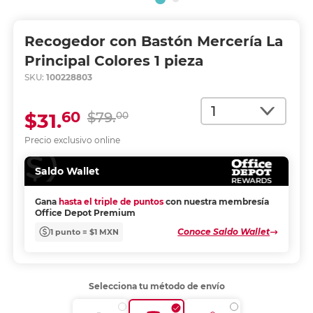
Recogedor con Bastón Mercería La
Principal Colores 1 pieza
SKU:
100228803
Cantidad
60
$31.
$79.
00
Precio exclusivo online
Saldo Wallet
Gana
hasta el triple de puntos
con nuestra membresía
Office Depot Premium
Conoce Saldo Wallet
1 punto = $1 MXN
Selecciona tu método de envío