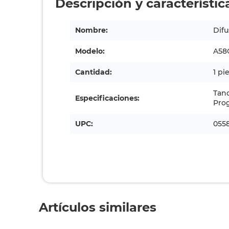
Descripción y característic
Nombre:
Dif
Modelo:
A58
Cantidad:
1 pi
Tanq
Especificaciones:
Pro
UPC:
055
Artículos similares