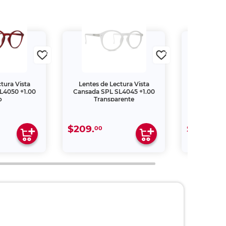
tura Vista
Lentes de Lectura Vista
Lentes de
L4050 +1.00
Cansada SPL SL4045 +1.00
Cansada S
o
Transparente
M
$209.
$209.
00
00