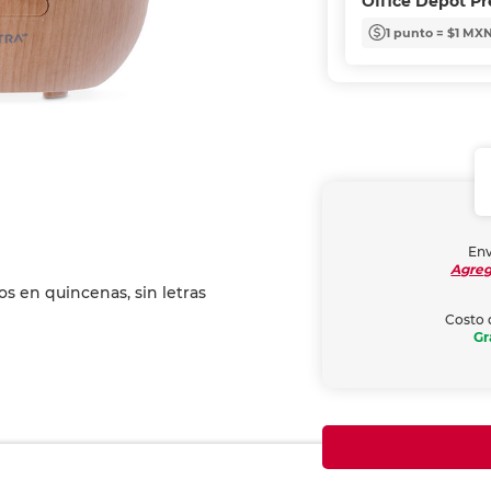
Office Depot P
1 punto = $1 MX
Env
Agreg
Costo 
Gr