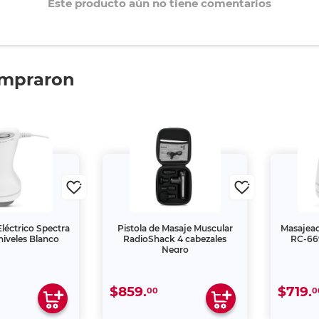
Este producto aún no tiene comentarios
ompraron
léctrico Spectra
Pistola de Masaje Muscular
Masajead
niveles Blanco
RadioShack 4 cabezales
RC-669
Negro
$859.
$719.
00
0