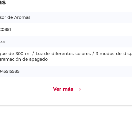
as
usor de Aromas
C0851
eza
ue de 300 ml / Luz de diferentes colores / 3 modos de dispe
gramación de apagado
845515585
Ver más