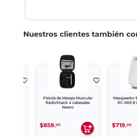
Nuestros clientes también c
rico Spectra
Pistola de Masaje Muscular
Masajeador E
les Blanco
RadioShack 4 cabezales
RC-669 8 
Negro
$859.
$719.
00
00