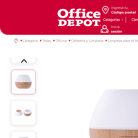
Ingresa tu
Código postal
Categorías
Cóm
Inicia
sesión
Categoría
Todas
Oficina
Cafetería y Limpieza
Limpieza para el H