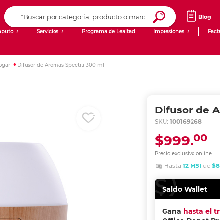
Blog
puto
Servicios
Programa de Lealtad
Impresiones
Fact
Computadoras de Escritorio
Creación de contenido digital
ogar
Difusor de Aromas Spectra 300 ml
Ingresar Codigo Postal
Laptops
giit!
Tablets
Blog
Difusor de 
Monitores
Venta corporativa
SKU:
100169268
00
$999.
PyME
Precio exclusivo online
Hasta
12 MSI
de
$8
Saldo Wallet
Gana
hasta el t