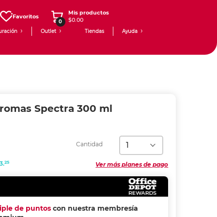
Mis productos
Favoritos
$0.00
0
uración
Outlet
Tiendas
Ayuda
Aromas Spectra 300 ml
Cantidad
25
3.
Ver más planes de pago
riple de puntos
con nuestra membresía