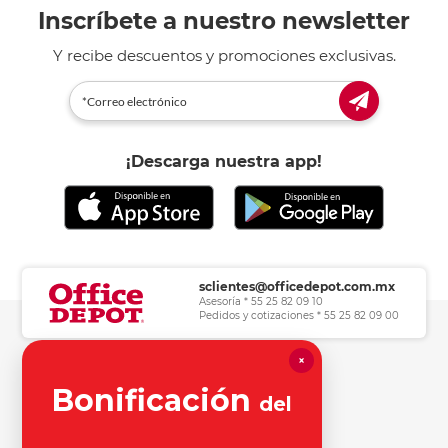
Inscríbete a nuestro newsletter
Y recibe descuentos y promociones exclusivas.
¡Descarga nuestra app!
sclientes@officedepot.com.mx
Asesoría * 55 25 82 09 10
Pedidos y cotizaciones * 55 25 82 09 00
×
Herramientas de consulta
Bonificación
del
Información legal