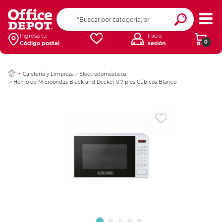
Ingresar Codigo Pos
Ingresa tu
Inicia
0
Código postal
sesión
Cafetería y Limpieza
Electrodomésticos
Horno de Microondas Black and Decker 0.7 pies Cúbicos Blanco