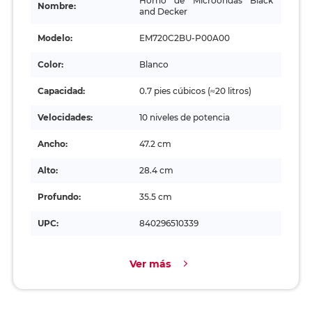
Horno de Microondas Black
Nombre:
and Decker
Modelo:
EM720C2BU-P00A00
Color:
Blanco
Capacidad:
0.7 pies cúbicos (≈20 litros)
Velocidades:
10 niveles de potencia
Ancho:
47.2 cm
Alto:
28.4 cm
Profundo:
35.5 cm
UPC:
840296510339
Ver más