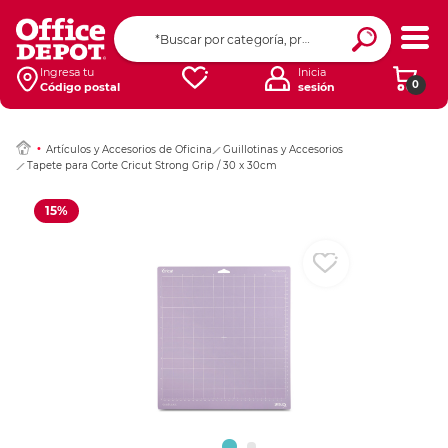
Ingresar Codigo Pos
Ingresa tu
Inicia
0
Código postal
sesión
Artículos y Accesorios de Oficina
Guillotinas y Accesorios
Tapete para Corte Cricut Strong Grip / 30 x 30cm
15%