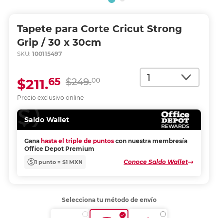
Tapete para Corte Cricut Strong
Grip / 30 x 30cm
SKU:
100115497
Cantidad
65
$211.
$249.
00
Precio exclusivo online
Saldo Wallet
Gana
hasta el triple de puntos
con nuestra membresía
Office Depot Premium
Conoce Saldo Wallet
1 punto = $1 MXN
Selecciona tu método de envío