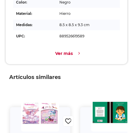
Color:
Negro
Material:
Hierro
Medidas:
8.5 x 8.5 x 9.3 cm
UPC:
889526619589
Ver más
Artículos similares