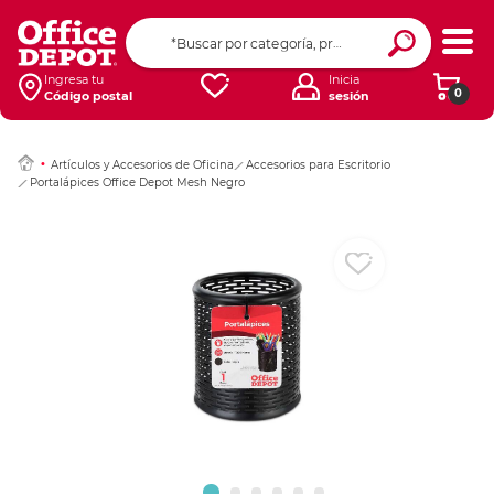
Ingresar Codigo Pos
Ingresa tu
Inicia
0
Código postal
sesión
Artículos y Accesorios de Oficina
Accesorios para Escritorio
Portalápices Office Depot Mesh Negro