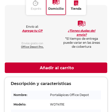
Exprés
Domicilio
Tienda
Envío al:
¿Tienes dudas del
Agrega tu CP
envío?
*El tiempo de entrega
puede variar en las áreas
Envíos gratis con
de cobertura
Office Depot Pro.
Añadir al carrito
Descripción y características
Nombre:
Portalápices Office Depot
Modelo:
WDT4111E