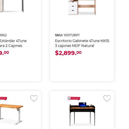
9962
SKU:
100172897
 Estándar 4Tune
Escritorio Gabinete 4Tune MX15
ara 2 Cajones
3 cajones MDF Natural
9.
$2,899.
00
00