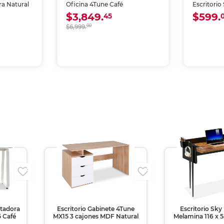
ra Natural
Oficina 4Tune Café
Escritorio
Naranja
$3,849.
$599.
45
$6,999.
00
i
utadora
Escritorio Gabinete 4Tune
Escritorio Sky
 Café
MX15 3 cajones MDF Natural
Melamina 116 x 5