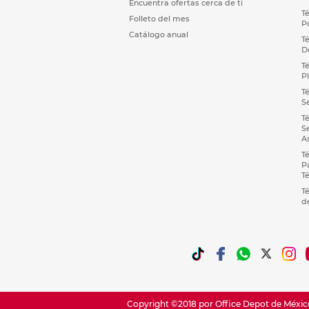
Encuentra ofertas cerca de ti
T
Folleto del mes
P
Catálogo anual
T
D
T
P
T
S
T
S
A
T
P
T
T
d
Copyright ©2018 por Office Depot de México,