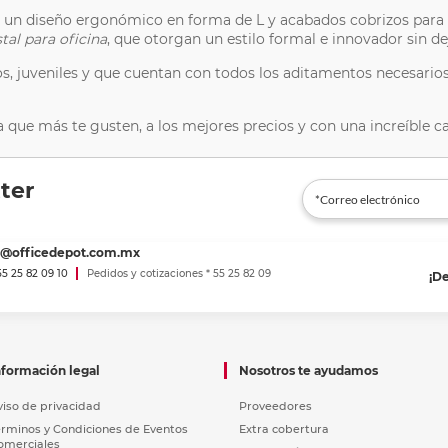
n diseño ergonómico en forma de L y acabados cobrizos para br
stal para oficina
, que otorgan un estilo formal e innovador sin de
 juveniles y que cuentan con todos los aditamentos necesarios
na que más te gusten, a los mejores precios y con una increíble 
ter
es@officedepot.com.mx
 55 25 82 09 10
Pedidos y cotizaciones * 55 25 82 09
¡D
nformación legal
Nosotros te ayudamos
viso de privacidad
Proveedores
érminos y Condiciones de Eventos
Extra cobertura
omerciales