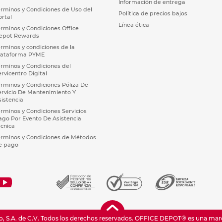
Información de entrega
érminos y Condiciones de Uso del
Política de precios bajos
ortal
Línea ética
érminos y Condiciones Office
epot Rewards
érminos y condiciones de la
lataforma PYME
érminos y Condiciones del
ervicentro Digital
érminos y Condiciones Póliza De
ervicio De Mantenimiento Y
sistencia
érminos y Condiciones Servicios
ago Por Evento De Asistencia
écnica
érminos y Condiciones de Métodos
e pago
 S.A. de C.V. Todos los derechos reservados.
OFFICE DEPOT® es una marca 