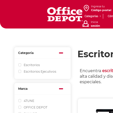
Ingresa tu
Código postal
Categorías
Cóm
Inicia
sesión
Escrito
Categoría
Escritorios
Encuentra
escri
Escritorios Ejecutivos
alta calidad y d
especiales.
Marca
4TUNE
OFFICE DEPOT