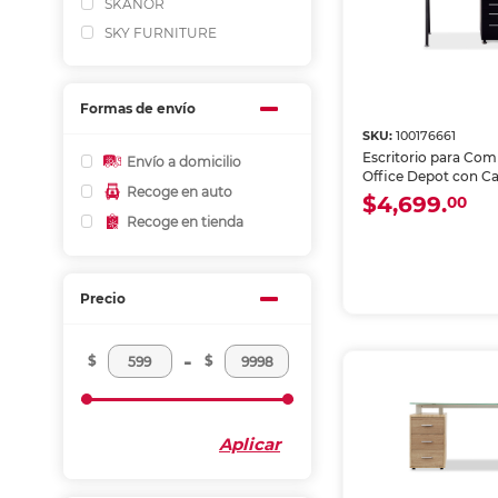
SKANOR
SKY FURNITURE
Formas de envío
SKU:
100176661
Escritorio para Co
Envío a domicilio
Office Depot con C
Recoge en auto
MDF Negro
$4,699.
00
Recoge en tienda
Precio
-
$
$
Aplicar