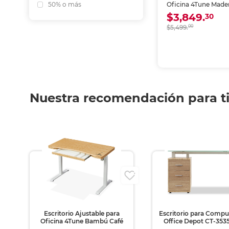
Oficina 4Tune Made
50% o más
$3,849.
30
$5,499.
00
Nuestra recomendación para t
ni
Escritorio Ajustable para
Escritorio para Comp
Oficina 4Tune Bambú Café
Office Depot CT-3535