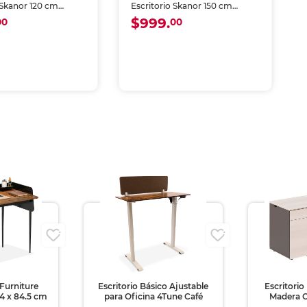
 Skanor 120 cm
Escritorio Skanor 150 cm
Naranja
$999.
00
00
 Furniture
Escritorio Básico Ajustable
Escritori
4 x 84.5 cm
para Oficina 4Tune Café
Madera C