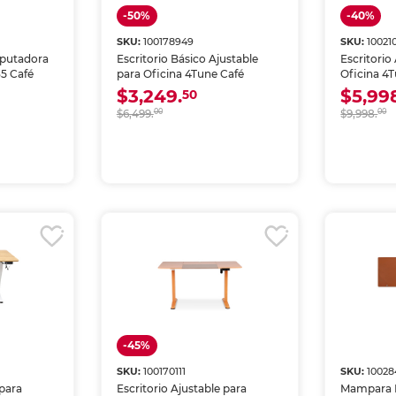
-50%
-40%
SKU:
100178949
SKU:
10021
mputadora
Escritorio Básico Ajustable
Escritorio
5 Café
para Oficina 4Tune Café
Oficina 4
$3,249.
$5,99
50
$6,499.
00
$9,998.
00
-45%
SKU:
100170111
SKU:
10028
 para
Escritorio Ajustable para
Mampara D