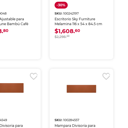
-30%
0048
SKU:
100242197
 Ajustable para
Escritorio Sky Furniture
Tune Bambú Café
Melamina 116 x 54 x 84.5 cm
8.
$1,608.
80
60
$2,298.
00
4549
SKU:
100284557
ivisoria para
Mampara Divisoria para