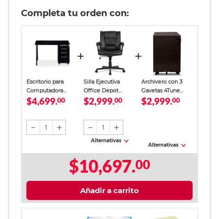
Completa tu orden con:
Escritorio para
Silla Ejecutiva
Archivero con 3
Computadora
Office Depot
Gavetas 4Tune
$4,699.
$2,999.
$2,999.
Office Depot con
00
Cuero Vegano
00
Metal Negro
00
Cajonera MDF
Negro
Negro
1
1
Alternativas
Alternativas
$10,697.
00
Añadir a carrito