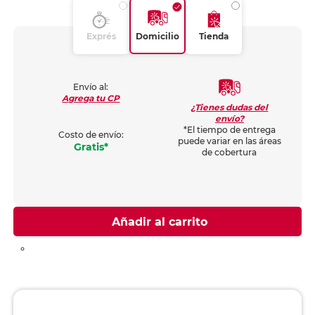
Exprés
Domicilio
Tienda
Envío al:
Agrega tu CP
¿Tienes dudas del
envío?
*El tiempo de entrega
Costo de envío:
puede variar en las áreas
Gratis*
de cobertura
Añadir al carrito