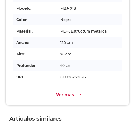
Modelo:
MBJ-01B
Color:
Negro
Material:
MDF, Estructura metálica
Ancho:
120 cm
Alto:
76 cm
Profundo:
60 cm
UPC:
619988258626
Ver más
Artículos similares