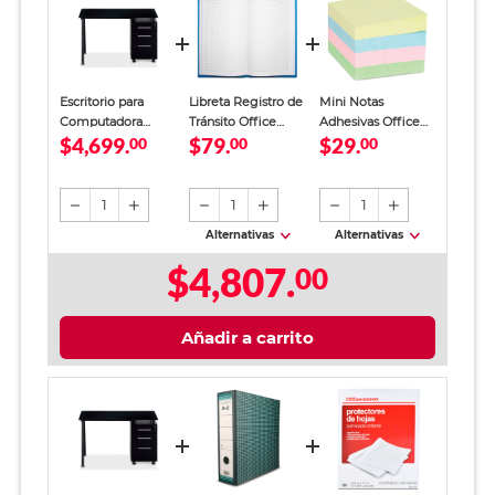
Escritorio para
Libreta Registro de
Mini Notas
Computadora
Tránsito Office
Adhesivas Office
$4,699.
$79.
$29.
Office Depot con
00
Depot Azul
00
Depot Colores
00
Cajonera MDF
Pastel 2 x 2 cm
Negro
1
1
1
Alternativas
Alternativas
$4,807.
00
Añadir a carrito