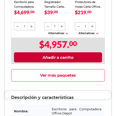
Escritorio para
Registrador
Protectores de
Computadora
Tamaño Carta
Hojas Carta Office
$4,699.
$39.
$219.
Office Depot con
00
Office Depot
00
Depot / Traslúcido
00
Cajonera MDF
Verde
brillante / 200
Negro
piezas
1
1
1
Alternativas
Alternativas
$4,957.
00
Añadir a carrito
Ver más paquetes
Descripción y características
Escritorio para Computadora
Nombre:
Office Depot