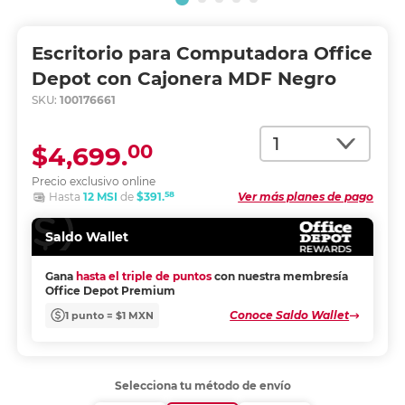
Escritorio para Computadora Office
Depot con Cajonera MDF Negro
SKU:
100176661
Cantidad
00
$4,699.
Precio exclusivo online
58
Hasta
12 MSI
de
$391.
Ver más planes de pago
Saldo Wallet
Gana
hasta el triple de puntos
con nuestra membresía
Office Depot Premium
Conoce Saldo Wallet
1 punto = $1 MXN
Selecciona tu método de envío