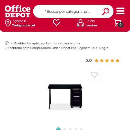
Ingresar Codigo Pos
Ingresa tu
Inicia
0
Código postal
sesión
Muebles Completos
Escritorios para oficina
Escritorio para Computadora Office Depot con Cajonera MDF Negro
5.0