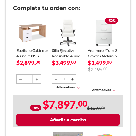
Completa tu orden con:
-32%
Escritorio Gabinete
Silla Ejecutiva
Archivero 4Tune 3
4Tune MX15 3
Reclinable 4Tune
Gavetas Melamina
$2,899.
$3,499.
$1,499.
cajones MDF
00
Altura Ajustable
00
Blanco
00
Natural
Blanca
$2,199.
00
1
1
Alternativas
Alternativas
$7,897.
00
-8%
$8,597.
00
Añadir a carrito