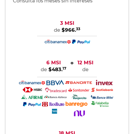
Consulta los meses sin intereses
3 MSI
33
de
$966.
6 MSI
12 MSI
o
17
de
$483.
de
18 MSI