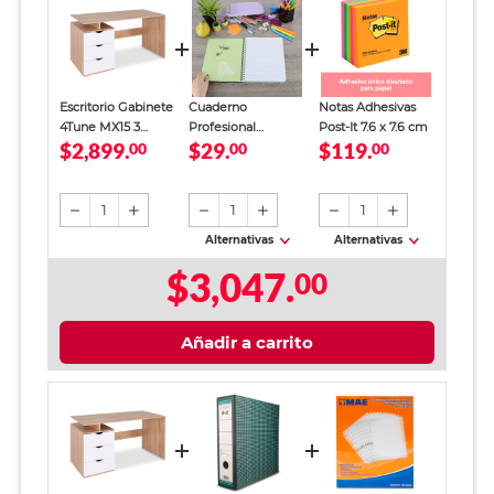
Escritorio Gabinete
Cuaderno
Notas Adhesivas
4Tune MX15 3
Profesional
Post-It 7.6 x 7.6 cm
$2,899.
$29.
$119.
cajones MDF
00
SkyBook Go Plus
00
00
Natural
Cuadro Chico 100
hojas
1
1
1
Alternativas
Alternativas
$3,047.
00
Añadir a carrito