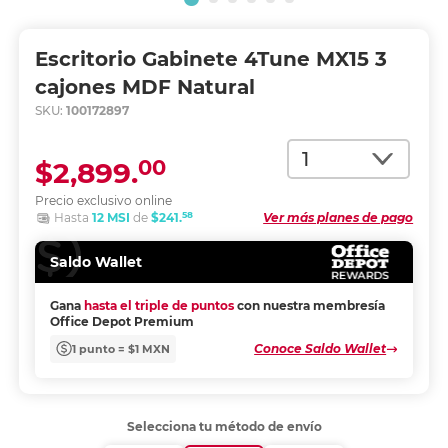
Escritorio Gabinete 4Tune MX15 3
cajones MDF Natural
SKU:
100172897
Cantidad
00
$2,899.
Precio exclusivo online
58
Hasta
12 MSI
de
$241.
Ver más planes de pago
Saldo Wallet
Gana
hasta el triple de puntos
con nuestra membresía
Office Depot Premium
Conoce Saldo Wallet
1 punto = $1 MXN
Selecciona tu método de envío