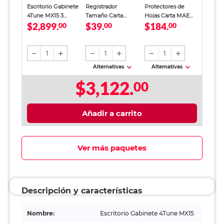
Escritorio Gabinete
Registrador
Protectores de
4Tune MX15 3
Tamaño Carta
Hojas Carta MAE
$2,899.
$39.
$184.
cajones MDF
00
Office Depot
00
Transparente 100
00
Natural
Verde
piezas
1
1
1
Alternativas
Alternativas
$3,122.
00
Añadir a carrito
Ver más paquetes
Descripción y características
Nombre:
Escritorio Gabinete 4Tune MX15