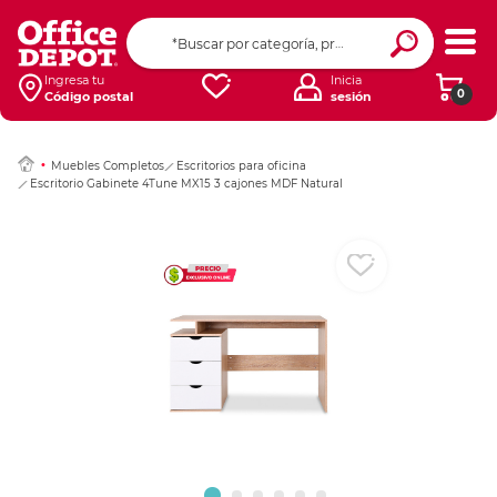
Ingresar Codigo Pos
Ingresa tu
Inicia
0
Código postal
sesión
Muebles Completos
Escritorios para oficina
Escritorio Gabinete 4Tune MX15 3 cajones MDF Natural