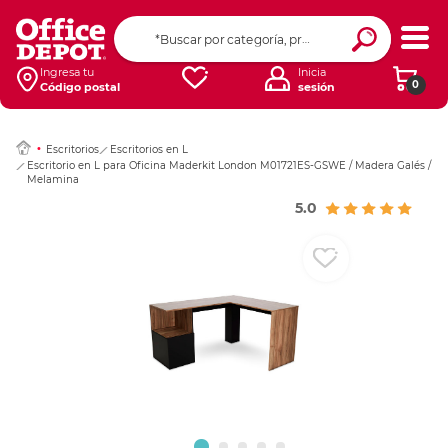
Ingresar Codigo Pos
Ingresa tu
Inicia
0
Código postal
sesión
Escritorios
Escritorios en L
Escritorio en L para Oficina Maderkit London M01721ES-GSWE / Madera Galés /
Melamina
5.0