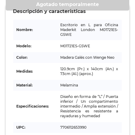
Agotado temporalmente
Descripción y características
Escritorio en L para Oficina
Nombre:
Maderkit London M01721ES-
GSWE
Modelo:
M01721ES-GSWE
Color:
Madera Galés con Wenge Neo
120.9cm (Pr.) x 140cm (An.) x
Medidas:
73cm (Al.) (aprox.)
Material:
Melamina
Diseño en forma de “L” / Puerta
inferior / Un compartimento
Especificaciones:
intermedio / Amplia extensión /
Resistencia es resistente a
rayaduras y humedad
UPC:
7706112653990