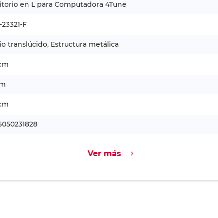
itorio en L para Computadora 4Tune
-23321-F
io translúcido, Estructura metálica
 cm
cm
 cm
6050231828
Ver más