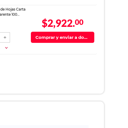
 de Hojas Carta
rente 100
$2,922.
00
Comprar y enviar a domi
cilio
a