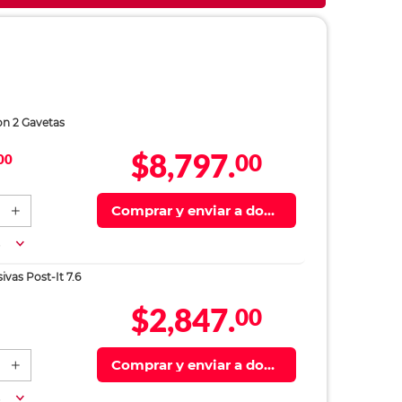
on 2 Gavetas
$8,797.
00
00
Comprar y enviar a domi
cilio
a
vas Post-It 7.6
$2,847.
00
Comprar y enviar a domi
cilio
a