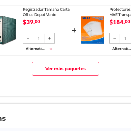
s
s
Registrador Tamaño Carta
Protectores
Office Depot Verde
MAE Transpa
piezas
$39.
$184.
00
00
1
1
Alternativa
Alternativ
s
s
Ver más paquetes
as