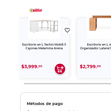
pisa
Escritorio en L Techni Mobili 3
Escritorio en L 
egro
Cajones Melamina Arena
Organizador Lateral
$3,999.
$2,799.
00
00
Métodos de pago