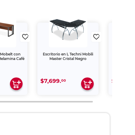
L Mobelt con
Escritorio en L Techni Mobili
Escritorio
Melamina Café
Master Cristal Negro
Mobelt Ger
Aglome
$7,699.
$8,999.
00