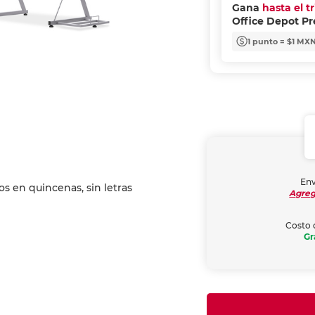
Gana
hasta el t
Office Depot P
1 punto = $1 MX
Env
Agreg
Costo 
Gr