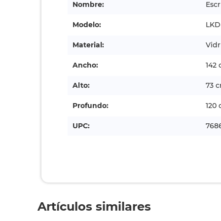
Nombre:
Escr
Modelo:
LKD
Material:
Vidr
Ancho:
142
Alto:
73 
Profundo:
120
UPC:
768
Artículos similares