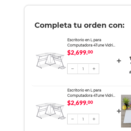
Completa tu orden con:
Escritorio en L para
Computadora 4Tune Vidrio
Translúcido
$2,699.
00
1
Escritorio en L para
Computadora 4Tune Vidrio
Translúcido
$2,699.
00
1