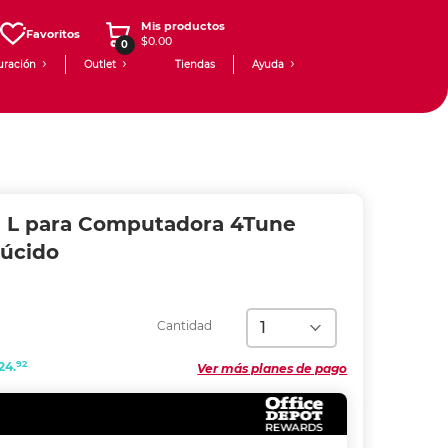
Mis productos
Favoritos
$0.00
0
uración
Outlet
Tiendas
Ayuda
en L para Computadora 4Tune
lúcido
Cantidad
92
24.
Ver más planes de pago