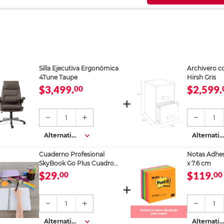
Silla Ejecutiva Ergonómica
Archivero c
4Tune Taupe
Hirsh Gris
$3,499.
$2,599.
00
1
1
Alternativa
Alternativ
s
s
Cuaderno Profesional
Notas Adhesi
SkyBook Go Plus Cuadro
x 7.6 cm
Chico 100 hojas
$29.
$119.
00
00
1
1
Alternativa
Alternativ