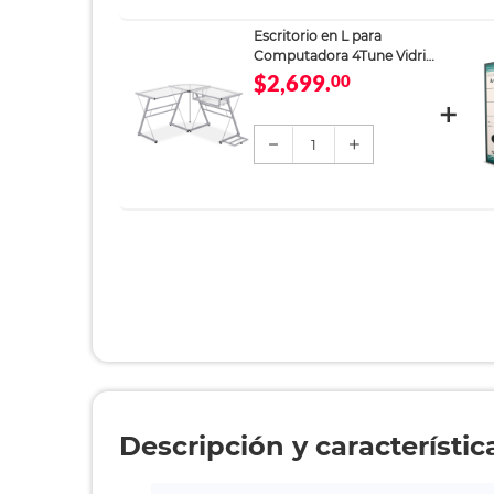
Escritorio en L para
Computadora 4Tune Vidrio
Translúcido
$2,699.
00
1
Descripción y característic