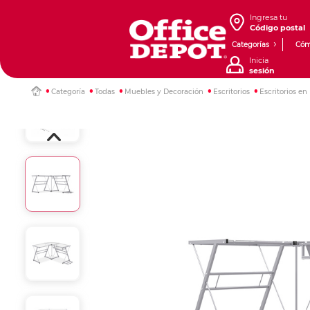
Ingresa tu
Código postal
Categorías
Cóm
Inicia
sesión
Categoría
Todas
Muebles y Decoración
Escritorios
Escritorios en