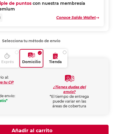
riple de puntos
con nuestra membresía
remium
Conoce Saldo Wallet
N
Selecciona tu método de envío
Exprés
Domicilio
Tienda
ío al:
a tu CP
¿Tienes dudas del
envío?
de envío:
*El tiempo de entrega
atis*
puede variar en las
áreas de cobertura
Añadir al carrito