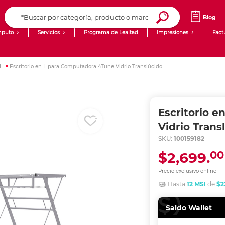
Blog
puto
Servicios
Programa de Lealtad
Impresiones
Fact
Computadoras de Escritorio
Creación de contenido digital
 L
Escritorio en L para Computadora 4Tune Vidrio Translúcido
Ingresar Codigo Postal
Laptops
giit!
Tablets
Blog
Escritorio 
Monitores
Venta corporativa
Vidrio Trans
SKU:
100159182
PyME
00
$2,699.
Precio exclusivo online
Hasta
12 MSI
de
$2
Saldo Wallet