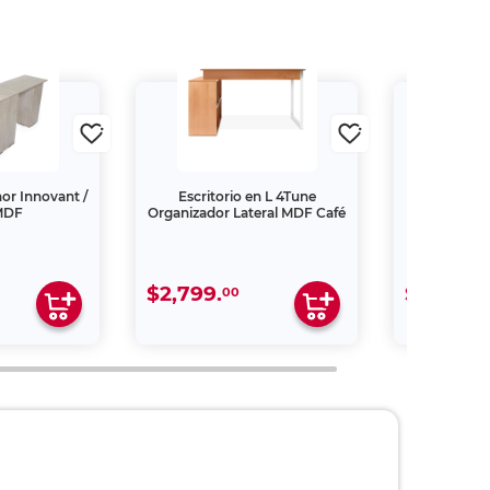
nor Innovant /
Escritorio en L 4Tune
Escritorio e
 MDF
Organizador Lateral MDF Café
Master 
$2,799.
$7,699.
00
0