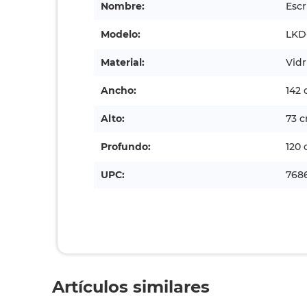
Nombre:
Escr
Modelo:
LKD
Material:
Vidr
Ancho:
142
Alto:
73 
Profundo:
120
UPC:
768
Artículos similares