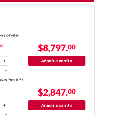
on 2 Gavetas
$8,797.
00
00
Añadir a carrito
a
vas Post-It 7.6
$2,847.
00
Añadir a carrito
a