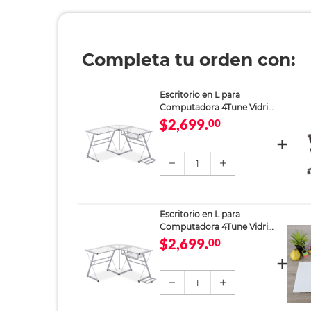
Completa tu orden con:
Escritorio en L para
Computadora 4Tune Vidrio
Translúcido
$2,699.
00
1
Escritorio en L para
Computadora 4Tune Vidrio
Translúcido
$2,699.
00
1