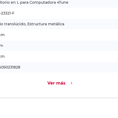
itorio en L para Computadora 4Tune
-23321-F
io translúcido, Estructura metálica
 cm
cm
 cm
6050231828
Ver más