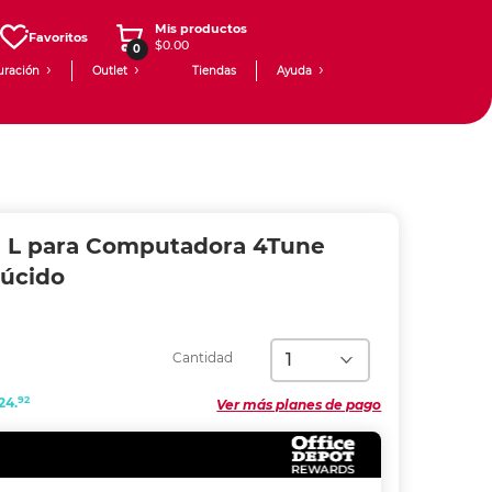
Mis productos
Favoritos
$0.00
0
uración
Outlet
Tiendas
Ayuda
en L para Computadora 4Tune
lúcido
Cantidad
92
24.
Ver más planes de pago