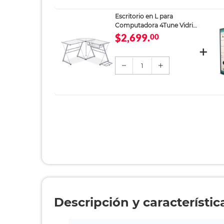
Escritorio en L para
Computadora 4Tune Vidrio
Translúcido
$2,699.
00
1
Descripción y característic