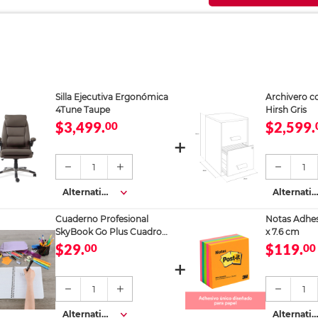
Silla Ejecutiva Ergonómica
Archivero c
4Tune Taupe
Hirsh Gris
$3,499.
$2,599.
00
1
1
Alternativa
Alternativ
s
s
Cuaderno Profesional
Notas Adhesi
SkyBook Go Plus Cuadro
x 7.6 cm
Chico 100 hojas
$29.
$119.
00
00
1
1
Alternativa
Alternativ