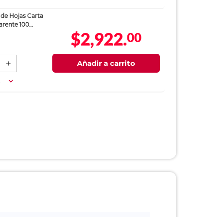
 de Hojas Carta
rente 100
$2,922.
00
Añadir a carrito
a