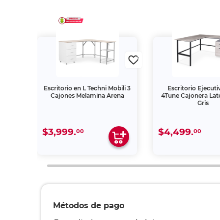
pisa
Escritorio en L Techni Mobili 3
Escritorio Ejecuti
egro
Cajones Melamina Arena
4Tune Cajonera Lat
Gris
$3,999.
$4,499.
00
00
Métodos de pago