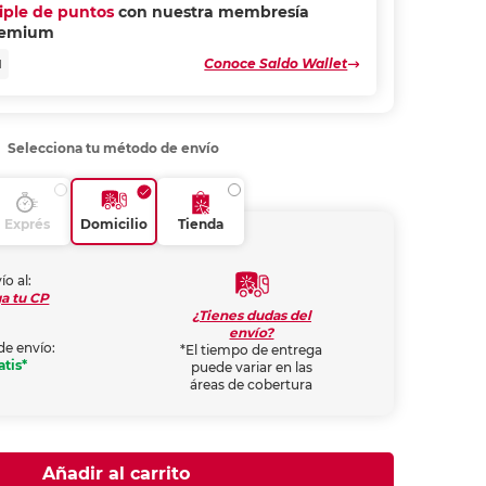
riple de puntos
con nuestra membresía
remium
Conoce Saldo Wallet
N
Selecciona tu método de envío
Exprés
Domicilio
Tienda
ío al:
a tu CP
¿Tienes dudas del
envío?
de envío:
*El tiempo de entrega
atis*
puede variar en las
áreas de cobertura
Añadir al carrito