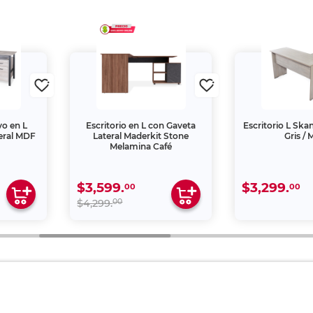
vo en L
Escritorio en L con Gaveta
Escritorio L Ska
eral MDF
Lateral Maderkit Stone
Gris /
Melamina Café
$3,599.
$3,299.
00
00
00
$4,299.