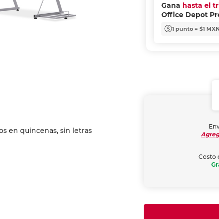
Gana
hasta el t
Office Depot P
1 punto = $1 MX
Env
Agreg
Costo 
Gr