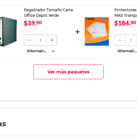
s
s
Registrador Tamaño Carta
Protectores
Office Depot Verde
MAE Transpa
piezas
$39.
$184.
00
00
1
1
Alternativa
Alternativ
s
s
Ver más paquetes
as