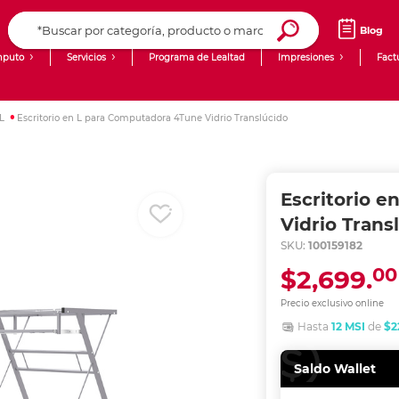
Blog
puto
Servicios
Programa de Lealtad
Impresiones
Fact
Computadoras de Escritorio
Creación de contenido digital
 L
Escritorio en L para Computadora 4Tune Vidrio Translúcido
Ingresar Codigo Postal
Laptops
giit!
Tablets
Blog
Escritorio 
Monitores
Venta corporativa
Vidrio Trans
SKU:
100159182
PyME
00
$2,699.
Precio exclusivo online
Hasta
12 MSI
de
$2
Saldo Wallet