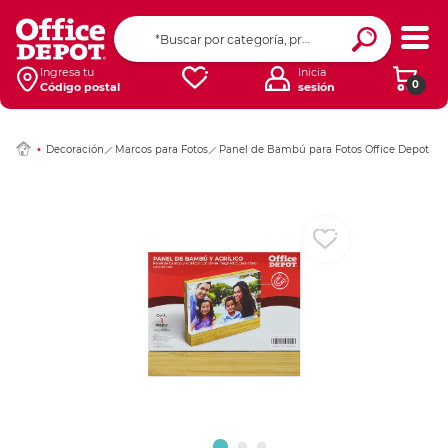
Ingresar Codigo Pos
Ingresa tu
Inicia
0
Código postal
sesión
Decoración
Marcos para Fotos
Panel de Bambú para Fotos Office Depot