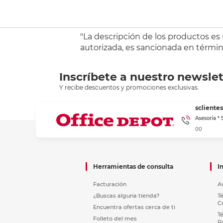
"La descripción de los productos es
autorizada, es sancionada en término
Inscríbete a nuestro newslet
Y recibe descuentos y promociones exclusivas.
sclient
Asesoría *
00
Herramientas de consulta
I
Facturación
A
¿Buscas alguna tienda?
T
C
Encuentra ofertas cerca de ti
T
Folleto del mes
P