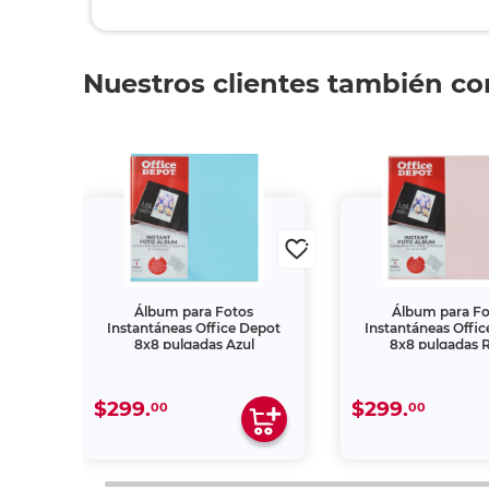
Nuestros clientes también c
Álbum para Fotos
Álbum para F
ot 5x5
Instantáneas Office Depot
Instantáneas Offi
8x8 pulgadas Azul
8x8 pulgadas 
$299.
$299.
00
00