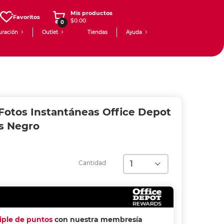
Mis productos
Favoritos
$0.00
0
uración
Outlet
Tiendas
Ayuda
Fotos Instantáneas Office Depot
s Negro
Cantidad
riple de puntos
con nuestra membresía