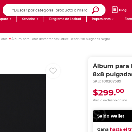
Blog
puto
Servicios
Programa de Lealtad
Impresiones
Fact
Computadoras de Escritorio
Creación de contenido digital
Fotos
Álbum para Fotos Instantáneas Office Depot 8x8 pulgadas Negro
Ingresar Codigo Postal
Laptops
giit!
Tablets
Blog
Álbum para 
Monitores
Venta corporativa
8x8 pulgada
SKU:
100267589
PyME
00
$299.
Precio exclusivo online
Saldo Wallet
Gana
hasta el t