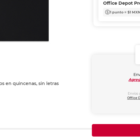
Office Depot P
1 punto = $1 MX
Env
Agreg
Envíos 
Office 