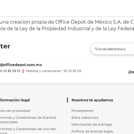
 una creación propia de Office Depot de México S.A. de C.
s de la Ley de la Propiedad Industrial y de la Ley Federa
ter
es@officedepot.com.mx
 55 25 82 09 10
Pedidos y cotizaciones * 55 25 82 09
¡D
nformación legal
Nosotros te ayudamos
viso de privacidad
Proveedores
érminos y Condiciones de Eventos
Extra cobertura
omerciales
Información de entrega
érminos y Condiciones de Uso del
Política de precios bajos
ortal