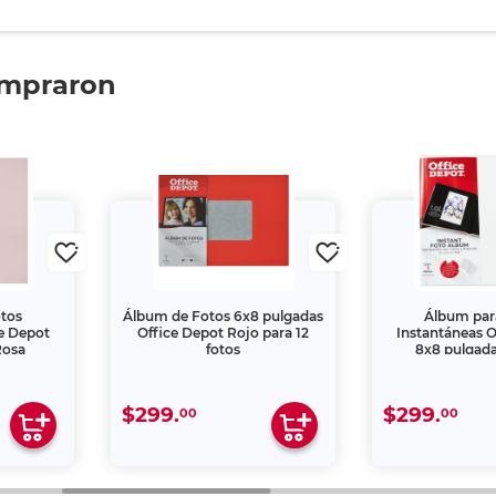
ompraron
otos
Álbum de Fotos 6x8 pulgadas
Álbum par
ce Depot
Office Depot Rojo para 12
Instantáneas O
Rosa
fotos
8x8 pulgada
$299.
$299.
00
00