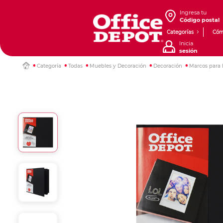
Ingresa tu
Código postal
Categorías
Cóm
Inicia
sesión
Categoría
Todas
Muebles y Decoración
Decoración
Marcos para 