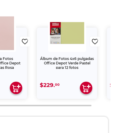
a Fotos
Álbum de Fotos 4x6 pulgadas
Álbum
ffice Depot
Office Depot Verde Pastel
Instantáne
das Rosa
para 12 fotos
6x6 pu
$229.
$269.
00
00