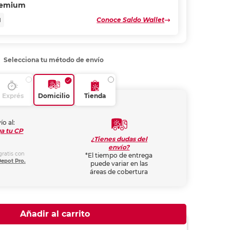
remium
Conoce Saldo Wallet
N
Selecciona tu método de envío
Exprés
Domicilio
Tienda
ío al:
a tu CP
¿Tienes dudas del
envío?
gratis con
*El tiempo de entrega
Depot Pro.
puede variar en las
áreas de cobertura
Añadir al carrito