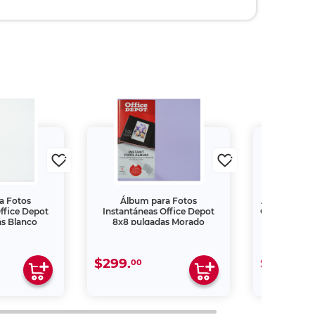
a Fotos
Álbum para Fotos
Álbum de Fo
ffice Depot
Instantáneas Office Depot
Office Depot 
s Blanco
8x8 pulgadas Morado
$299.
$299.
00
00