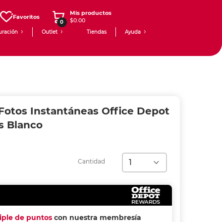
Mis productos
Favoritos
$0.00
0
uración
Outlet
Tiendas
Ayuda
Fotos Instantáneas Office Depot
s Blanco
Cantidad
riple de puntos
con nuestra membresía