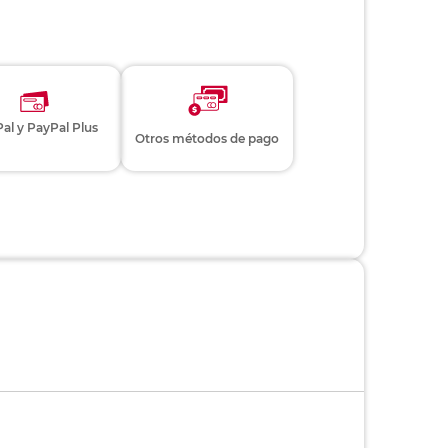
al y PayPal Plus
Otros métodos de pago