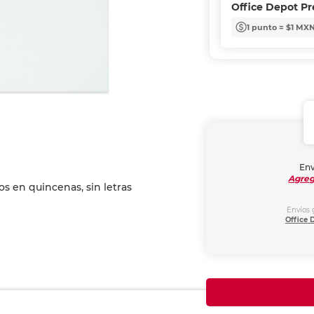
Office Depot P
1 punto = $1 MX
Env
Agreg
Envíos 
Office 