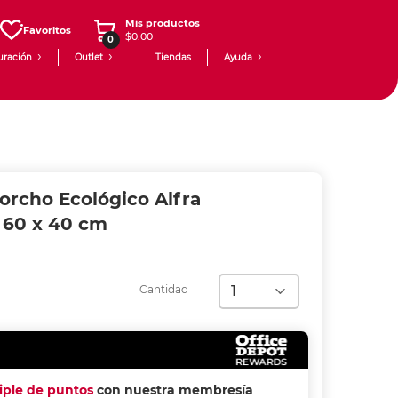
Mis productos
Favoritos
$0.00
0
uración
Outlet
Tiendas
Ayuda
orcho Ecológico Alfra
 60 x 40 cm
Cantidad
riple de puntos
con nuestra membresía