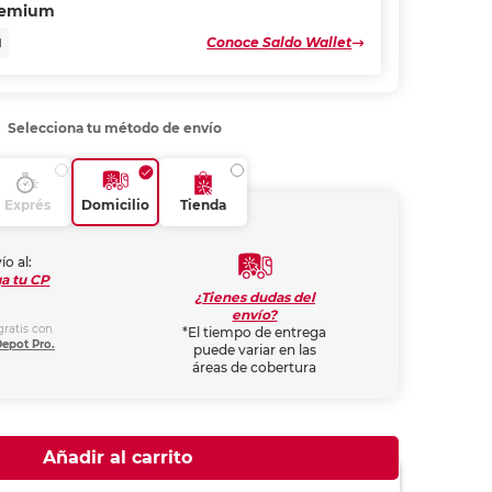
remium
Conoce Saldo Wallet
N
Selecciona tu método de envío
Exprés
Domicilio
Tienda
ío al:
a tu CP
¿Tienes dudas del
envío?
gratis con
*El tiempo de entrega
Depot Pro.
puede variar en las
áreas de cobertura
Añadir al carrito