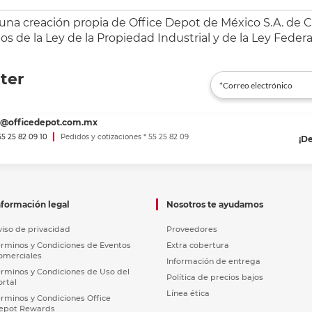
 una creación propia de Office Depot de México S.A. de C.
s de la Ley de la Propiedad Industrial y de la Ley Federa
ter
es@officedepot.com.mx
 55 25 82 09 10
Pedidos y cotizaciones * 55 25 82 09
¡D
nformación legal
Nosotros te ayudamos
viso de privacidad
Proveedores
érminos y Condiciones de Eventos
Extra cobertura
omerciales
Información de entrega
érminos y Condiciones de Uso del
Política de precios bajos
ortal
Línea ética
érminos y Condiciones Office
epot Rewards