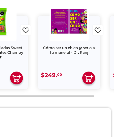
iladas Sweet
Cómo ser un chico ¡y serlo a
Libro unicorn
Bites Chamoy
tu manera! - Dr. Ranj
magia d
r
$249.
$179.
00
00