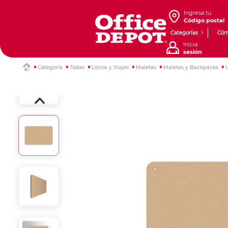
Ingresa tu
Código postal
Categorías
Cóm
Inicia
sesión
Categoría
Todas
Libros y Viajes
Maletas
Maletas y Backpacks