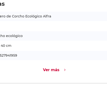
as
ero de Corcho Ecológico Alfra
cho ecológico
x 40 cm
1527941959
Ver más