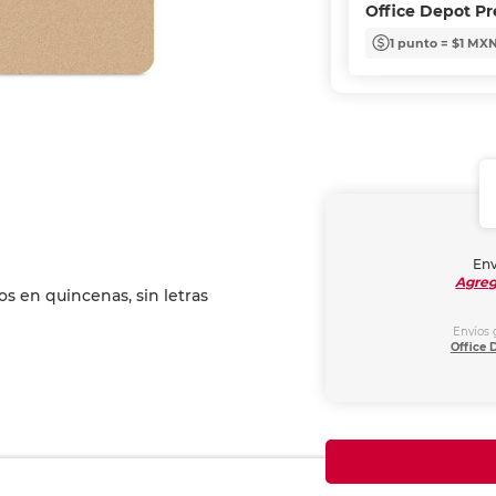
Office Depot P
1 punto = $1 MX
Env
Agreg
Envíos 
Office 