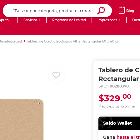
Blog
puto
Servicios
Programa de Lealtad
Impresiones
Fact
Computadoras de Escritorio
Creación de contenido digital
Uncategorized
Tablero de Corcho Ecológico Alfra Rectangular 60 x 40 cm
Ingresar Codigo Postal
Laptops
giit!
Tablets
Blog
Tablero de C
Monitores
Venta corporativa
Rectangular
SKU:
100280370
PyME
00
$329.
Precio exclusivo online
Saldo Wallet
Gana
hasta el t