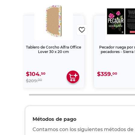
 Verde
Tablero de Corcho Alfra Office
Pecador ruega por 
Lover 30 x 20 cm
pecadores - Sierr
$104.
$359.
50
00
00
$209.
Métodos de pago
Contamos con los siguientes métodos de