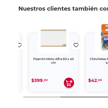
Nuestros clientes también c
Colores 100
Pizarrón Mixto Alfra 60 x 40
Chinchetas 
s
cm
p
$399.
$42.
00
00