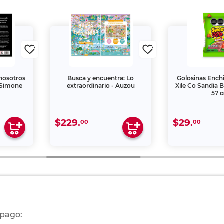
nosotros
Busca y encuentra: Lo
Golosinas Ench
a Simone
extraordinario - Auzou
Xile Co Sandia 
57 g
$229.
$29.
00
00
 pago: