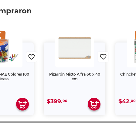
ompraron
MAE Colores 100
Pizarrón Mixto Alfra 60 x 40
Chinche
iezas
cm
$399.
$42.
00
00