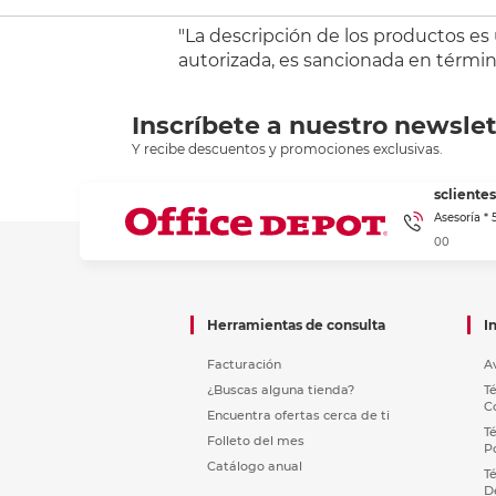
"La descripción de los productos es
autorizada, es sancionada en término
Inscríbete a nuestro newslet
Y recibe descuentos y promociones exclusivas.
sclient
Asesoría *
00
Herramientas de consulta
I
Facturación
A
¿Buscas alguna tienda?
T
C
Encuentra ofertas cerca de ti
T
Folleto del mes
P
Catálogo anual
T
D