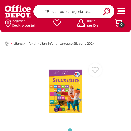
Ingresar Codigo Pos
Ingresa tu
Inicia
0
Código postal
sesión
Libros
Infantil
Libro Infantil Larousse Silabario 2024