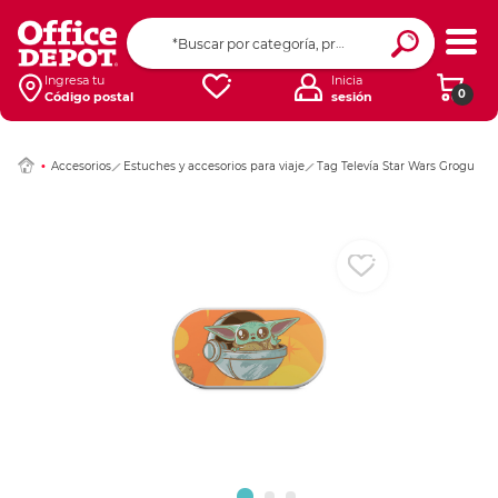
Ingresar Codigo Pos
Ingresa tu
Inicia
0
Código postal
sesión
Accesorios
Estuches y accesorios para viaje
Tag Televía Star Wars Grogu