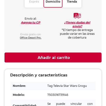
Exprés
Domicilio
Tienda
Envío al:
¿Tienes dudas del
Agrega tu CP
envío?
*El tiempo de entrega
puede variar en las áreas
Envíos gratis con
de cobertura
Office Depot Pro.
Añadir al carrito
Descripción y características
Nombre:
Tag Televía Star Wars Grogu
Modelo:
7503016739146
Se puede vincular con
Compatibilidad: