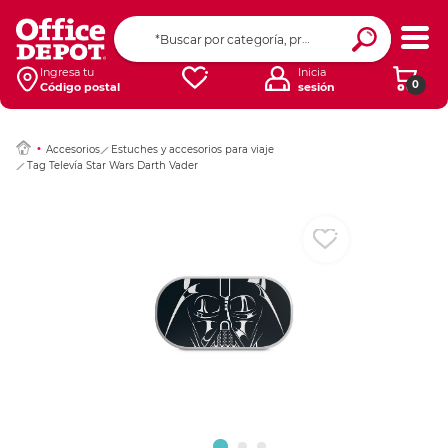
Ingresar Codigo Pos
Ingresa tu
Inicia
0
Código postal
sesión
Accesorios
Estuches y accesorios para viaje
Tag Televía Star Wars Darth Vader