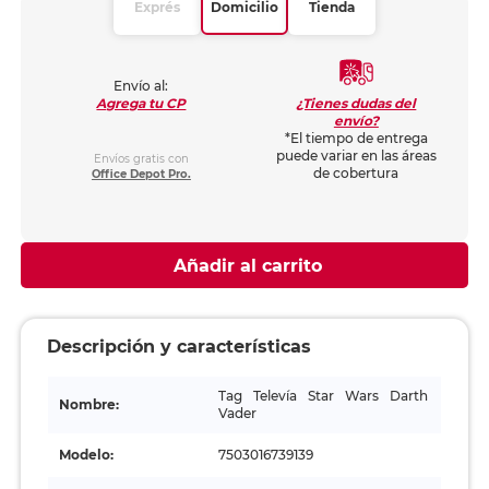
Exprés
Domicilio
Tienda
Envío al:
¿Tienes dudas del
Agrega tu CP
envío?
*El tiempo de entrega
puede variar en las áreas
Envíos gratis con
de cobertura
Office Depot Pro.
Añadir al carrito
Descripción y características
Tag Televía Star Wars Darth
Nombre:
Vader
Modelo:
7503016739139