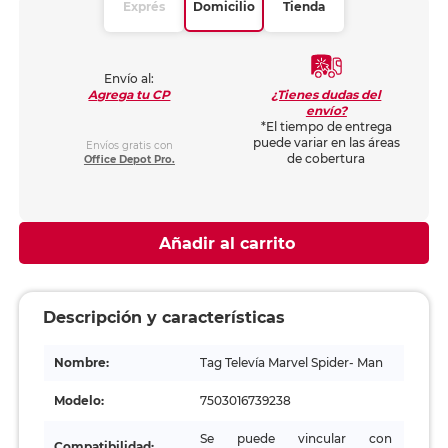
Exprés
Domicilio
Tienda
Envío al:
¿Tienes dudas del
Agrega tu CP
envío?
*El tiempo de entrega
puede variar en las áreas
Envíos gratis con
de cobertura
Office Depot Pro.
Añadir al carrito
Descripción y características
Nombre:
Tag Televía Marvel Spider- Man
Modelo:
7503016739238
Se puede vincular con
Compatibilidad: