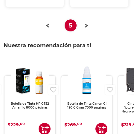
(current)
5
Nuestra recomendación para ti
Botella de Tinta HP GT52
Botella de Tinta Canon GI
Cin
Amarillo 8000 páginas
190 C Cyan 7000 páginas
Rotula
Negro s
00
00
$229.
$269.
$319.