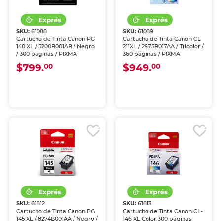
SKU:
61088
SKU:
61089
Cartucho de Tinta Canon PG
Cartucho de Tinta Canon CL
140 XL / 5200B001AB / Negro
211XL / 2975B017AA / Tricolor /
/ 300 páginas / PIXMA
360 páginas / PIXMA
$799.
$949.
00
00
SKU:
61812
SKU:
61813
Cartucho de Tinta Canon PG
Cartucho de Tinta Canon CL-
145 XL / 8274B001AA / Negro /
146 XL Color 300 páginas