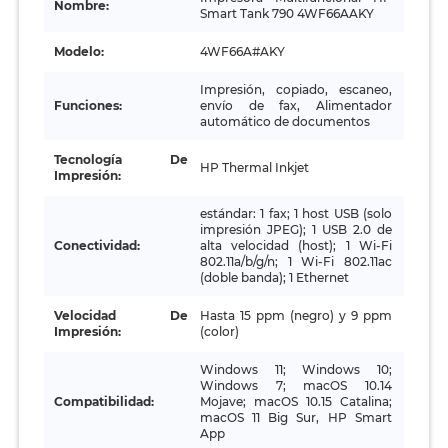
Nombre:
Smart Tank 790 4WF66AAKY
Modelo:
4WF66A#AKY
Impresión, copiado, escaneo,
Funciones:
envío de fax, Alimentador
automático de documentos
Tecnología De
HP Thermal Inkjet
Impresión:
estándar: 1 fax; 1 host USB (solo
impresión JPEG); 1 USB 2.0 de
Conectividad:
alta velocidad (host); 1 Wi-Fi
802.11a/b/g/n; 1 Wi-Fi 802.11ac
(doble banda); 1 Ethernet
Velocidad De
Hasta 15 ppm (negro) y 9 ppm
Impresión:
(color)
Windows 11; Windows 10;
Windows 7; macOS 10.14
Compatibilidad:
Mojave; macOS 10.15 Catalina;
macOS 11 Big Sur, HP Smart
App