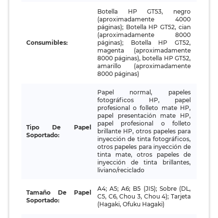
Botella HP GT53, negro
(aproximadamente 4000
páginas); Botella HP GT52, cian
(aproximadamente 8000
Consumibles:
páginas); Botella HP GT52,
magenta (aproximadamente
8000 páginas), botella HP GT52,
amarillo (aproximadamente
8000 páginas)
Papel normal, papeles
fotográficos HP, papel
profesional o folleto mate HP,
papel presentación mate HP,
papel profesional o folleto
Tipo De Papel
brillante HP, otros papeles para
Soportado:
inyección de tinta fotográficos,
otros papeles para inyección de
tinta mate, otros papeles de
inyección de tinta brillantes,
liviano/reciclado
A4; A5; A6; B5 (JIS); Sobre (DL,
Tamaño De Papel
C5, C6, Chou 3, Chou 4); Tarjeta
Soportado:
(Hagaki, Ofuku Hagaki)