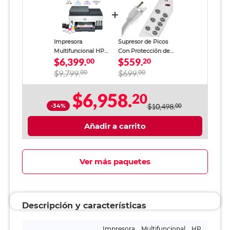
Impresora
Supresor de Picos
Multifuncional HP
Con Protección de
$6,399.
$559.
Smart Tank 790
00
Módem RadioShack
20
Tinta Continua a
8 Salidas Blanco
$9,799.
00
$699.
00
Color Wi-Fi Dúplex
con Alimentador
$6,958.
20
Automático
-34%
$10,498.
00
Añadir a carrito
Ver más paquetes
Descripción y características
Impresora Multifuncional HP