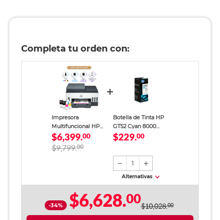
Completa tu orden con:
Impresora
Botella de Tinta HP
Multifuncional HP
GT52 Cyan 8000
$6,399.
$229.
Smart Tank 790
00
páginas
00
Tinta Continua a
$9,799.
00
Color Wi-Fi Dúplex
con Alimentador
1
Automático
Alternativas
$6,628.
00
-34%
$10,028.
00