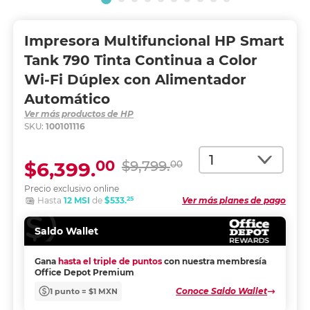
Impresora Multifuncional HP Smart
Tank 790 Tinta Continua a Color
Wi-Fi Dúplex con Alimentador
Automático
Ver más productos de HP
SKU:
100101116
Cantidad
00
$6,399.
$9,799.
00
Precio exclusivo online
25
Hasta
12 MSI
de
$533.
Ver más planes de pago
Saldo Wallet
Gana
hasta el triple de puntos
con nuestra membresía
Office Depot Premium
Conoce Saldo Wallet
1 punto = $1 MXN