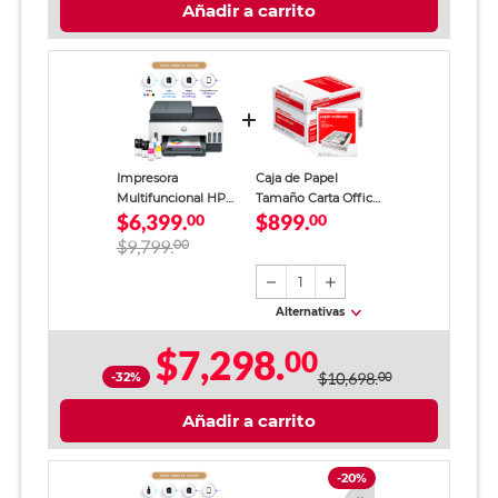
Añadir a carrito
Impresora
Caja de Papel
Multifuncional HP
Tamaño Carta Office
$6,399.
$899.
Smart Tank 790
00
Depot Blanco 5000
00
Tinta Continua a
hojas
$9,799.
00
Color Wi-Fi Dúplex
con Alimentador
1
Automático
Alternativas
$7,298.
00
-32%
$10,698.
00
Añadir a carrito
-20%