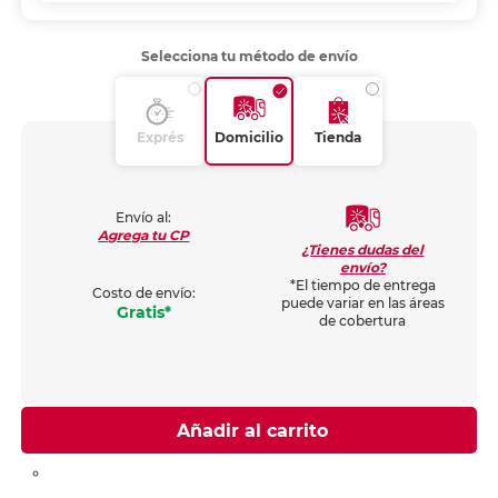
Selecciona tu método de envío
Exprés
Domicilio
Tienda
Envío al:
Agrega tu CP
¿Tienes dudas del
envío?
*El tiempo de entrega
Costo de envío:
puede variar en las áreas
Gratis*
de cobertura
Añadir al carrito