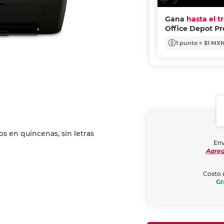
Gana
hasta el t
Office Depot P
1 punto = $1 MX
Env
Agreg
Costo 
Gr