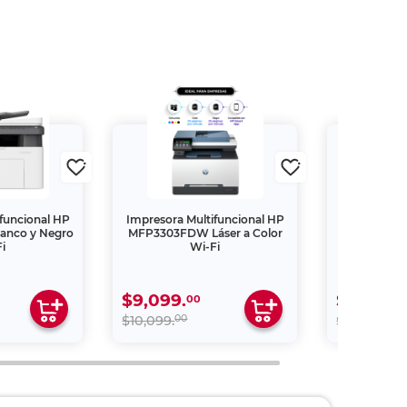
funcional HP
Impresora Multifuncional HP
Impresora
lanco y Negro
MFP3303FDW Láser a Color
Canon Pix
i
Wi-Fi
Tint
$9,099.
$3,049.
00
00
00
$10,099.
$4,399.