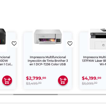
ncional
Impresora Multifuncional
Impresora Multi
730DW
Inyección de Tinta Brother 3
137FNW Láser B
en 1 Color
en 1 DCP-T236 Color USB
Wi-F
$2,799.
$4,199.
00
00
00
00
$3,499.
$5,099.