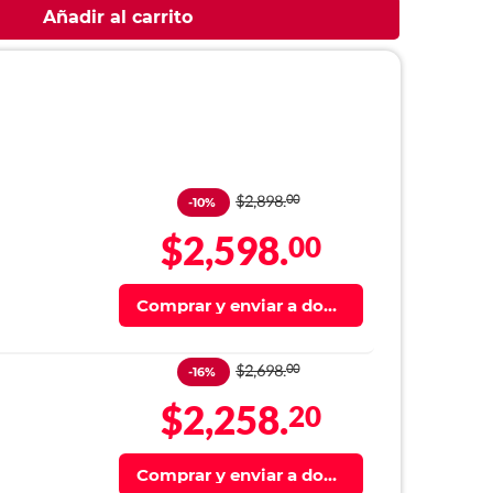
Añadir al carrito
$2,898.
00
-10%
$2,598.
00
Comprar y enviar a domi
cilio
$2,698.
00
-16%
$2,258.
20
Comprar y enviar a domi
cilio