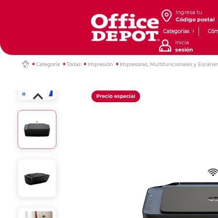
Ingresa tu
Código postal
Categorías
Cóm
Inicia
sesión
Categoría
Todas
Impresión
Impresoras, Multifuncionales y Escáne