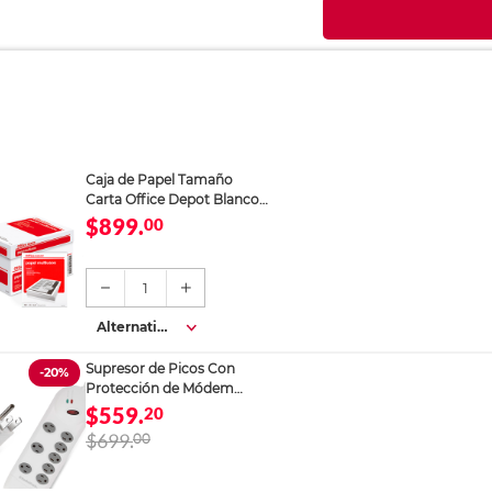
Caja de Papel Tamaño
Carta Office Depot Blanco
5000 hojas
$899.
00
1
Alternativa
s
Supresor de Picos Con
-20%
Protección de Módem
RadioShack 8 Salidas
$559.
20
Blanco
$699.
00