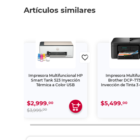
Artículos similares
nal
Impresora Multifuncional HP
Impresora Multifu
olor
Smart Tank 523 Inyección
Brother DCP-T
Térmica a Color USB
Inyección de Tinta 3 
Wi-Fi
$2,999.
$5,499.
00
00
00
$3,999.