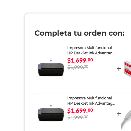
Completa tu orden con:
Impresora Multifuncional
HP DeskJet Ink Advantage
2975 Inyección de Tinta
$1,699.
00
Térmica a Color Wi-Fi
$1,999.
00
Impresora Multifuncional
HP DeskJet Ink Advantage
2975 Inyección de Tinta
$1,699.
00
Térmica a Color Wi-Fi
$1,999.
00