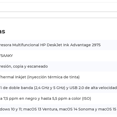
as
esora Multifuncional HP DeskJet Ink Advantage 2975
Y5AAKY
esión, copia y escaneado
hermal Inkjet (inyección térmica de tinta)
i de doble banda (2,4 GHz y 5 GHz) y USB 2.0 de alta velocidad
a 7,5 ppm en negro y hasta 5,5 ppm a color (ISO)
ows 10 y 11; macOS 13 Ventura, macOS 14 Sonoma y macOS 15