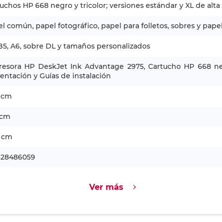
uchos HP 668 negro y tricolor; versiones estándar y XL de alt
l común, papel fotográfico, papel para folletos, sobres y pape
B5, A6, sobre DL y tamaños personalizados
resora HP DeskJet Ink Advantage 2975, Cartucho HP 668 neg
entación y Guías de instalación
5 cm
 cm
4 cm
828486059
Ver más