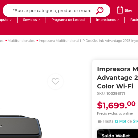
Blog
puto
Servicios
Programa de Lealtad
Impresiones
Fact
Computadoras de Escritorio
Creación de contenido digital
res
Multifuncionales
Impresora Multifuncional HP DeskJet Ink Advantage 2975 Inyec
Ingresar Codigo Postal
Laptops
giit!
Tablets
Blog
Impresora M
Monitores
Venta corporativa
Advantage 2
Color Wi-Fi
PyME
SKU:
100293171
00
$1,699.
Precio exclusivo online
Hasta
12 MSI
de
$1
Saldo Wallet