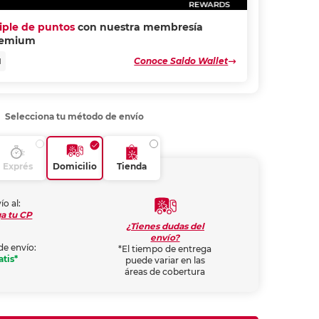
riple de puntos
con nuestra membresía
remium
Conoce Saldo Wallet
N
Selecciona tu método de envío
Exprés
Domicilio
Tienda
ío al:
a tu CP
¿Tienes dudas del
envío?
de envío:
*El tiempo de entrega
atis*
puede variar en las
áreas de cobertura