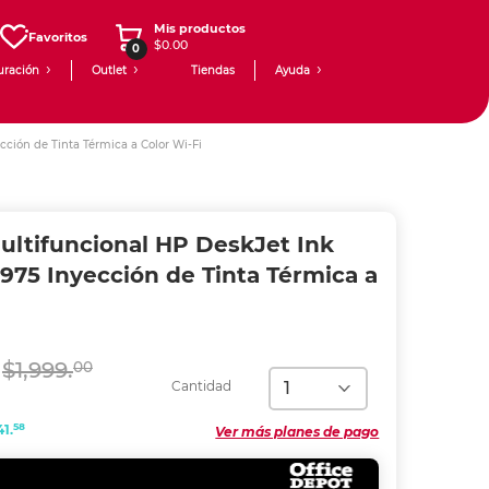
Mis productos
Favoritos
$0.00
0
uración
Outlet
Tiendas
Ayuda
ción de Tinta Térmica a Color Wi-Fi
ultifuncional HP DeskJet Ink
975 Inyección de Tinta Térmica a
$1,999.
00
Cantidad
58
41.
Ver más planes de pago