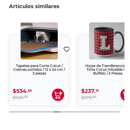
Artículos similares
Tapetes para Corte Cricut /
Hojas de Transferencia d
Colores surtidos / 12 x 24 cm /
Tinta Cricut Infusible Ink
3 piezas
Buffalo / 2 Piezas
$534.
$237.
65
15
00
00
$629.
$279.