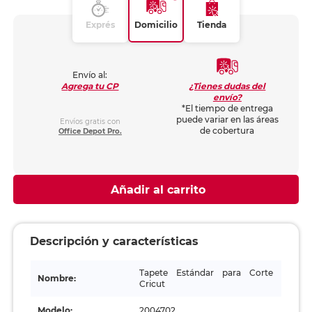
Exprés
Domicilio
Tienda
Envío al:
¿Tienes dudas del
Agrega tu CP
envío?
*El tiempo de entrega
puede variar en las áreas
Envíos gratis con
de cobertura
Office Depot Pro.
Añadir al carrito
Descripción y características
Tapete Estándar para Corte
Nombre:
Cricut
Modelo:
2004702