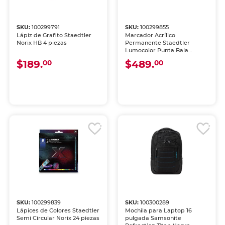
SKU:
100299791
SKU:
100299855
Lápiz de Grafito Staedtler
Marcador Acrílico
Norix HB 4 piezas
Permanente Staedtler
Lumocolor Punta Bala
Colores Pastel 6 piezas
$189.
$489.
00
00
SKU:
100299839
SKU:
100300289
Lápices de Colores Staedtler
Mochila para Laptop 16
Semi Circular Norix 24 piezas
pulgada Samsonite