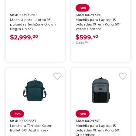
-40%
SKU:
100305590
SKU:
100297391
Mochila para Laptop 16
Mochila para Laptop 15
pulgadas TechZone Grown
pulgadas Xtrem Kong 6XT
Negro Unisex
Verde Hombre
$2,999.
$599.
00
40
$999.
00
-40%
-40%
SKU:
100298537
SKU:
100297411
Lonchera Térmica Xtrem
Mochila para Laptop 15
Buffet 6XT Azul Unisex
pulgadas Xtrem Kong 6XT
Gris Unisex