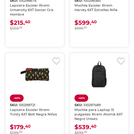
SKU:
100298676
SKU:
100298385
Lapicera Escolar Xtrem
Mochila Escolar Xtrem
University 6XT Soccer Gris
Harvey 6XT Estrellas Niña
Hombre
$215.
$599.
40
40
$359.
00
$999.
00
-40%
-40%
SKU:
100298721
SKU:
100297489
Lapicera Escolar Xtrem
Mochila para Laptop 15
Trinity 6XT Bolt Negra Niños
pulgadas Xtrem Atomik 6XT
Negro Unisex
$179.
$539.
40
40
$299.
00
$899.
00