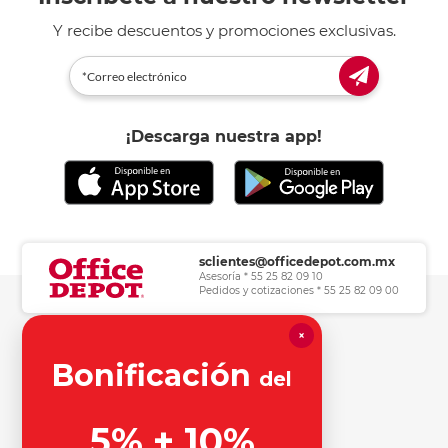
Y recibe descuentos y promociones exclusivas.
¡Descarga nuestra app!
sclientes@officedepot.com.mx
Asesoría * 55 25 82 09 10
Pedidos y cotizaciones * 55 25 82 09 00
×
Herramientas de consulta
Bonificación
del
Información legal
5% + 10%