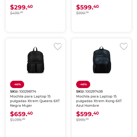
$299.
$599.
40
40
$499.
00
$999.
00
-40%
-40%
SKU:
100298174
SKU:
100297438
Mochila para Laptop 15
Mochila para Laptop 15
pulgadas Xtrem Queens 6XT
pulgadas Xtrem Kong 6XT
Negra Mujer
Azul Hombre
$659.
$599.
40
40
$1,099.
00
$999.
00