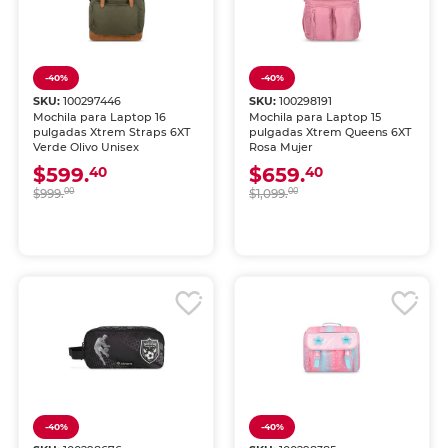
-40%
-40%
SKU:
100297446
SKU:
100298191
Mochila para Laptop 16
Mochila para Laptop 15
pulgadas Xtrem Straps 6XT
pulgadas Xtrem Queens 6XT
Verde Olivo Unisex
Rosa Mujer
$599.
$659.
40
40
$999.
00
$1,099.
00
-40%
-40%