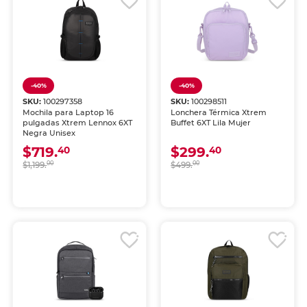
-40%
-40%
SKU:
100297358
SKU:
100298511
Mochila para Laptop 16
Lonchera Térmica Xtrem
pulgadas Xtrem Lennox 6XT
Buffet 6XT Lila Mujer
Negra Unisex
$719.
$299.
40
40
$1,199.
00
$499.
00