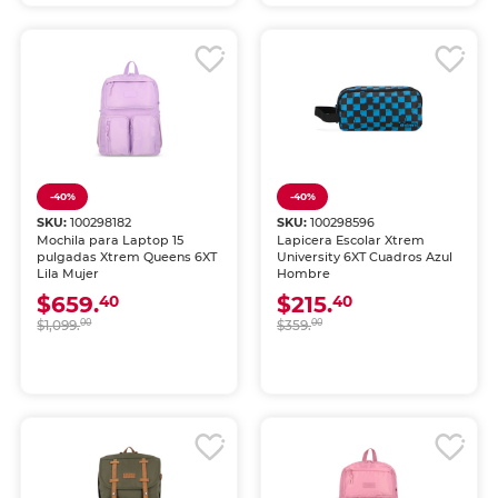
-40%
-40%
SKU:
100298182
SKU:
100298596
Mochila para Laptop 15
Lapicera Escolar Xtrem
pulgadas Xtrem Queens 6XT
University 6XT Cuadros Azul
Lila Mujer
Hombre
$659.
$215.
40
40
$1,099.
00
$359.
00