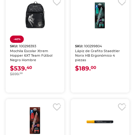
-40%
SKU:
100298393
SKU:
100299804
Mochila Escolar Xtrem
Lápiz de Grafito Staedtler
Hopper 6XT Team Fútbol
Norix HB Ergonómico 4
Negro Hombre
piezas
$539.
$189.
40
00
$899.
00