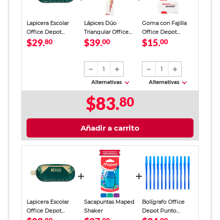
Lapicera Escolar
Lápices Dúo
Goma con Fajilla
Office Depot
Triangular Office
Office Depot
$29.
$39.
$15.
México Tricolor
80
Depot 10 piezas
00
Blanco 3 piezas
00
Verde Niño
1
1
Alternativas
Alternativas
$83.
80
Añadir a carrito
Lapicera Escolar
Sacapuntas Maped
Bolígrafo Office
Office Depot
Shaker
Depot Punto
México Tricolor
Mediano Tinta Azul