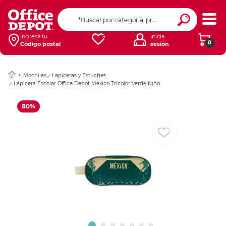
Ingresar Codigo Pos
Ingresa tu
Inicia
0
Código postal
sesión
Mochilas
Lapiceras y Estuches
Lapicera Escolar Office Depot México Tricolor Verde Niño
80%