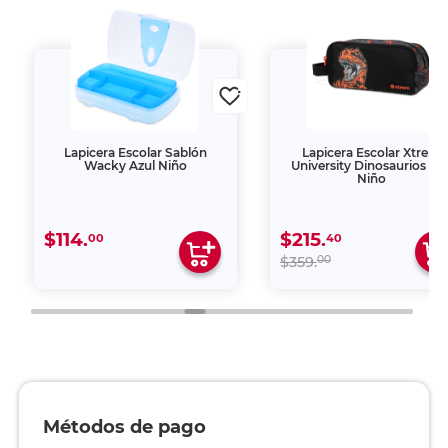
Lapicera Escolar Sablón
Lapicera Escolar Xtrem
Wacky Azul Niño
University Dinosaurios Gri
Niño
$114.
$215.
00
40
00
$359.
Métodos de pago