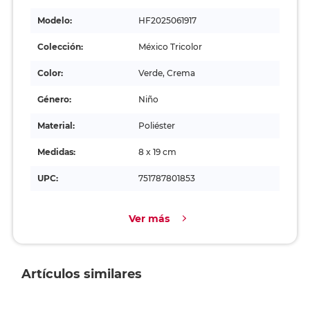
Modelo:
HF2025061917
Colección:
México Tricolor
Color:
Verde, Crema
Género:
Niño
Material:
Poliéster
Medidas:
8 x 19 cm
UPC:
751787801853
Ver más
Artículos similares