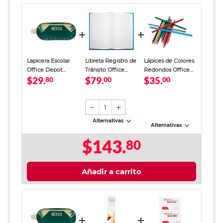
Lapicera Escolar
Libreta Registro de
Lápices de Colores
Office Depot
Tránsito Office
Redondos Office
$29.
$79.
$35.
México Tricolor
80
Depot Azul
00
Depot 12 piezas
00
Verde Niño
1
Alternativas
Alternativas
$143.
80
Añadir a carrito