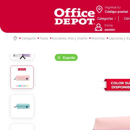
Ingresa tu
Código postal
Categorías
Cóm
Inicia
sesión
Categoría
Todas
Escolares, Arte y Diseño
Mochilas
Lapiceras y E