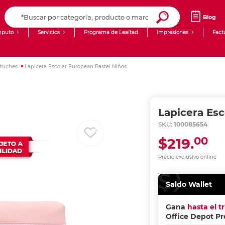
Blog
puto
Servicios
Programa de Lealtad
Impresiones
Fact
Computadoras de Escritorio
Creación de contenido digital
stuches
Lapicera Escolar European Pastel Niños
Ingresar Codigo Postal
Laptops
giit!
Tablets
Blog
Lapicera Esc
Monitores
Venta corporativa
SKU:
100085654
00
$219.
PyME
Precio exclusivo online
Saldo Wallet
Gana
hasta el t
Office Depot P