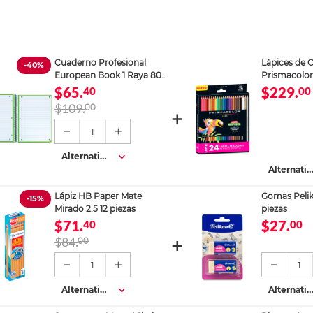
Cuaderno Profesional
Lápices de 
-40%
European Book 1 Raya 80
Prismacolor
Hojas Verde
piezas
$65.
$229.
40
00
$109.
00
1
Alternativa
s
Alternativ
s
Lápiz HB Paper Mate
Gomas Pelik
-15%
Mirado 2.5 12 piezas
piezas
$71.
$27.
40
00
$84.
00
1
1
Alternativa
Alternativ
s
s