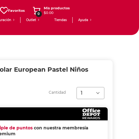
Mis productos
Favoritos
$0.00
0
uración
Outlet
Tiendas
Ayuda
olar European Pastel Niños
Cantidad
riple de puntos
con nuestra membresía
remium