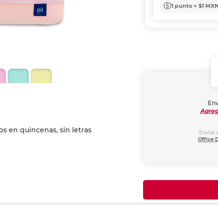
1 punto = $1 MX
Env
Agreg
Envíos 
Office 