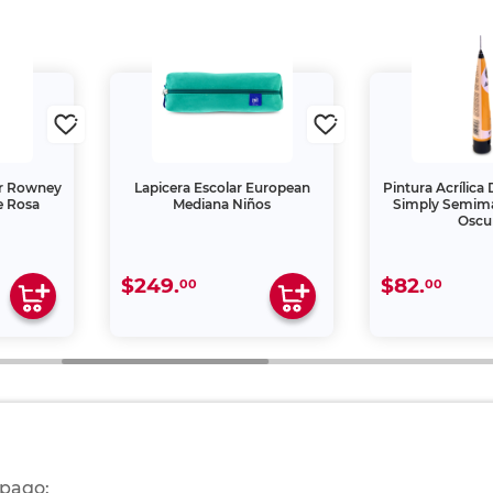
ler Rowney
Lapicera Escolar European
Pintura Acrílica
e Rosa
Mediana Niños
Simply Semima
Oscu
$249.
$82.
00
00
 pago: