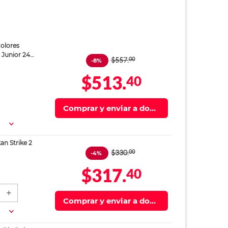
Colores
 Junior 24
$557.
00
-8%
$513.
40
Comprar y enviar a domi
cilio
a
an Strike 2
$330.
00
-4%
$317.
40
Comprar y enviar a domi
cilio
a