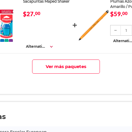
Sacapuntas Maped Shaker
Plumas Azor
Amarillo / P
azul / 12 piez
$27.
$59.
00
00
1
Alternativ
s
Alternativa
s
Ver más paquetes
as