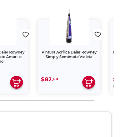
 Daler Rowney
Pintura Acrílica Daler Rowney
Diamantina e
te Amarillo
Simply Semimate Violeta
Principal 
ro
$82.
$12.
00
00
00
$24.