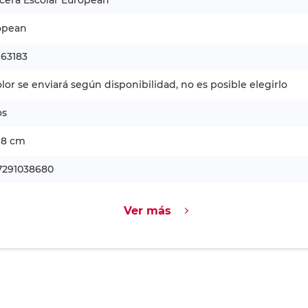
cera Escolar European
opean
163183
olor se enviará según disponibilidad, no es posible elegirlo
os
 8 cm
7291038680
Ver más