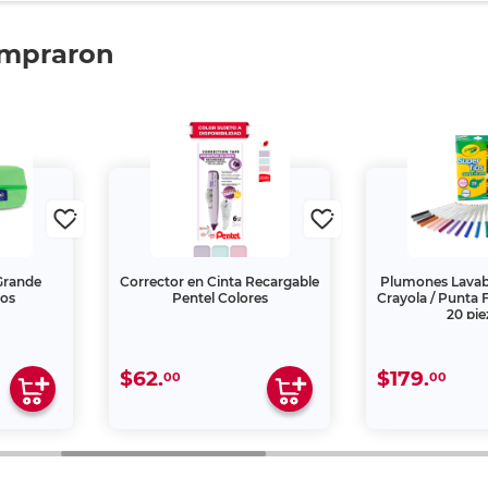
ompraron
 Grande
Corrector en Cinta Recargable
Plumones Lavab
ños
Pentel Colores
Crayola / Punta 
20 pie
$62.
$179.
00
00