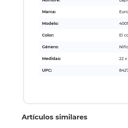
Nombre:
Lapi
Marca:
Eur
Modelo:
400
Color:
El c
Género:
Niñ
Medidas:
22 x
UPC:
842
Artículos similares