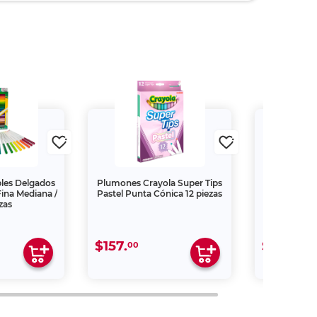
les Delgados
Plumones Crayola Super Tips
Marcatext
Fina Mediana /
Pastel Punta Cónica 12 piezas
Punta Cince
zas
$157.
$49.
00
00