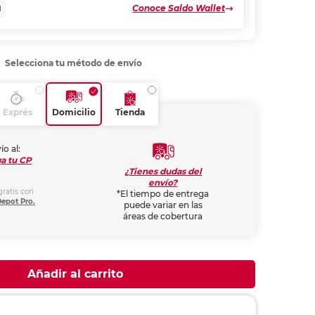
Conoce Saldo Wallet
N
Selecciona tu método de envío
Exprés
Domicilio
Tienda
ío al:
a tu CP
¿Tienes dudas del
envío?
gratis con
*El tiempo de entrega
Depot Pro.
puede variar en las
áreas de cobertura
Añadir al carrito