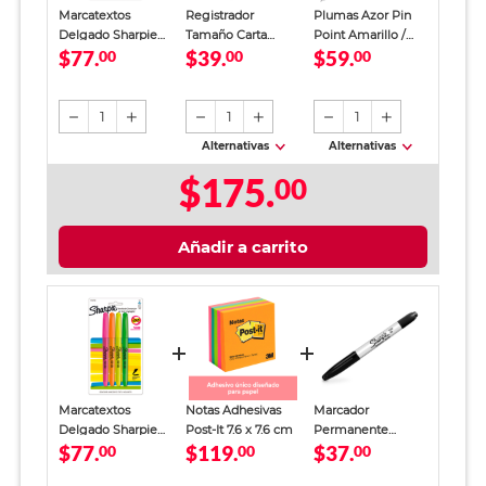
Marcatextos
Registrador
Plumas Azor Pin
Delgado Sharpie
Tamaño Carta
Point Amarillo /
$77.
$39.
$59.
Punta Cincel
00
Office Depot
00
Punto fino / Tinta
00
Colores 4 piezas
Verde
azul / 12 piezas
1
1
1
Alternativas
Alternativas
$175.
00
Añadir a carrito
Marcatextos
Notas Adhesivas
Marcador
Delgado Sharpie
Post-It 7.6 x 7.6 cm
Permanente
$77.
$119.
$37.
Punta Cincel
00
00
Sharpie Doble
00
Colores 4 piezas
Punta Negro