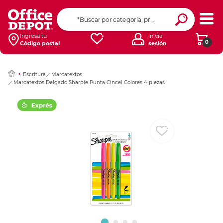
Ingresar Codigo Pos
Ingresa tu
Inicia
0
Código postal
sesión
Escritura
Marcatextos
Marcatextos Delgado Sharpie Punta Cincel Colores 4 piezas