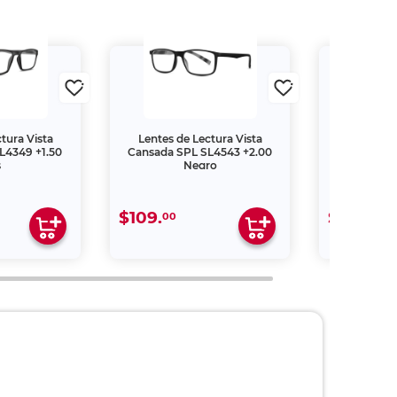
Carioca Colores
zas
$297.
00
Comprar y enviar a domi
cilio
as