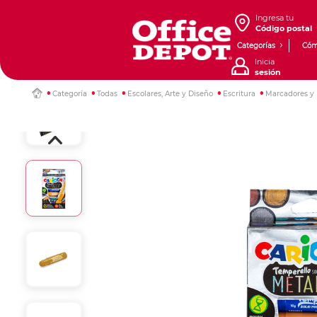
Ingresa tu
Código postal
Categorías
Cóm
Inicia
sesión
Categoría
Todas
Escolares, Arte y Diseño
Escritura
Marcadores y 