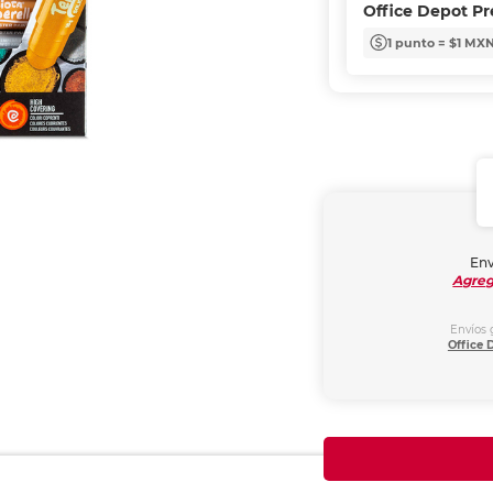
Office Depot P
1 punto = $1 MX
Env
Agreg
Envíos 
Office 