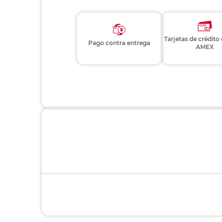
Modelo:
426
Cantidad:
6 pi
Especificaciones:
Colo
UPC:
800
Artículos similares