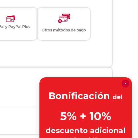
eite con pigmentos
×
Bonificación
del
5% + 10%
descuento adicional