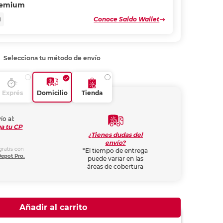
remium
Conoce Saldo Wallet
N
Selecciona tu método de envío
Exprés
Domicilio
Tienda
ío al:
a tu CP
¿Tienes dudas del
envío?
gratis con
*El tiempo de entrega
Depot Pro.
puede variar en las
áreas de cobertura
Añadir al carrito