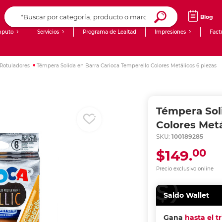
Blog
puto
Servicios
Programa de Lealtad
Impresiones
Fact
Computadoras de Escritorio
Creación de contenido digital
Rotuladores
Témpera Solida en Barra Carioca Temperello Colores Metálicos 6 piezas
Ingresar Codigo Postal
Laptops
giit!
Tablets
Blog
Témpera Sol
Monitores
Venta corporativa
Colores Metá
SKU:
100189285
PyME
00
$149.
Precio exclusivo online
Saldo Wallet
Gana
hasta el t