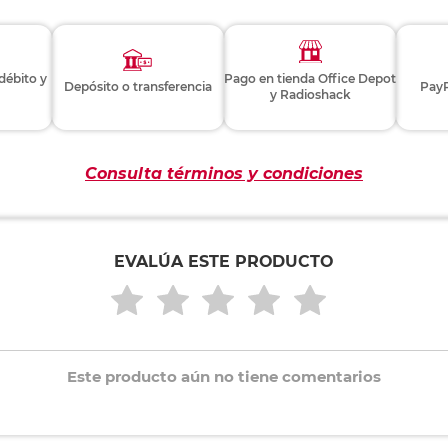
74
ezas
res metálicos surtidos / Material: pintura a base de agua y ac
3511426743
Ver más