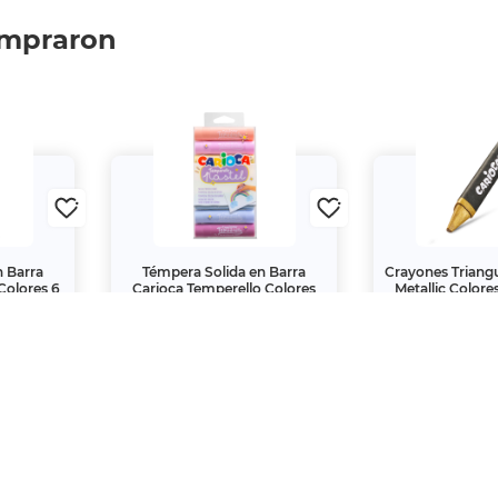
 Vista
Lentes de Lectura Vista
Lentes de Lec
2 +2.50
Cansada SPL SL4269 +1.50
Cansada SPL S
Morado
Gri
$109.
$159.
00
00
 pago:
 débito y
Pago en tienda Office Depot