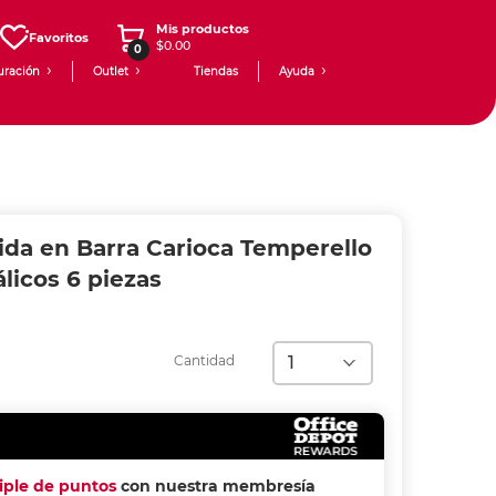
Mis productos
Favoritos
$0.00
0
uración
Outlet
Tiendas
Ayuda
ida en Barra Carioca Temperello
licos 6 piezas
Cantidad
riple de puntos
con nuestra membresía