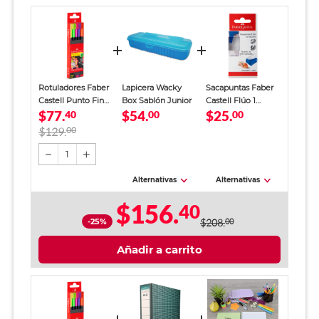
Rotuladores Faber
Lapicera Wacky
Sacapuntas Faber
Castell Punto Fino
Box Sablón Junior
Castell Flúo 1
$77.
$54.
$25.
Neón 5 piezas
40
00
orificio
00
$129.
00
1
Alternativas
Alternativas
$156.
40
-25%
$208.
00
Añadir a carrito