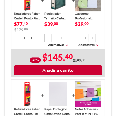
Rotuladores Faber
Registrador
Cuaderno
Castell Punto Fino
Tamaño Carta
Profesional
$77.
$39.
$29.
Neón 5 piezas
40
Office Depot
00
SkyBook Go Plus
00
Verde
Cuadro Chico 100
$129.
00
hojas
1
1
1
Alternativas
Alternativas
$145.
40
-26%
$197.
00
Añadir a carrito
Rotuladores Faber
Papel Ecológico
Notas Adhesivas
Castell Punto Fino
Carta Office Depot
Post-It Mini 5 x 5