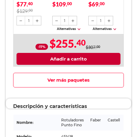
$77.
$109.
$69.
Neón 5 piezas
40
Paquete 500 hojas
00
cm
00
blancas
$129.
00
1
1
1
Alternativas
Alternativas
$255.
40
-17%
$307.
00
Añadir a carrito
Ver más paquetes
Descripción y características
Rotuladores Faber Castell
Nombre:
Punto Fino
Modelo:
451418