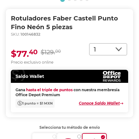
Rotuladores Faber Castell Punto
Fino Neón 5 piezas
SKU:
100146832
Cantidad
40
$77.
$129.
00
Precio exclusivo online
Saldo Wallet
Gana
hasta el triple de puntos
con nuestra membresía
Office Depot Premium
Conoce Saldo Wallet
1 punto = $1 MXN
Selecciona tu método de envío