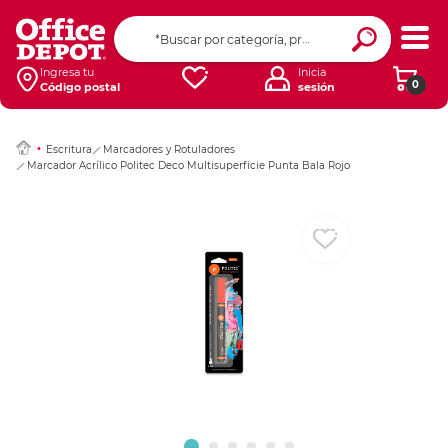
Ingresar Codigo Pos
Ingresa tu
Inicia
0
Código postal
sesión
Escritura
Marcadores y Rotuladores
Marcador Acrílico Politec Deco Multisuperficie Punta Bala Rojo