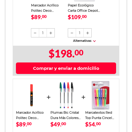
Marcador Acrílico
Papel Ecológico
Politec Deco
Carta Office Depot
$89.
$109.
Multisuperficie
00
Paquete 500 hojas
00
Punta Bala Rojo
blancas
1
1
Alternativas
$198.
00
Comprar y enviar a domicilio
Marcador Acrílico
Plumas Bic Cristal
Marcatextos Red
Politec Deco
Dura Más Colores
Top Punta Cincel
$89.
$49.
$54.
Multisuperficie
00
10 piezas
00
Colores 6 piezas
00
Punta Bala Rojo