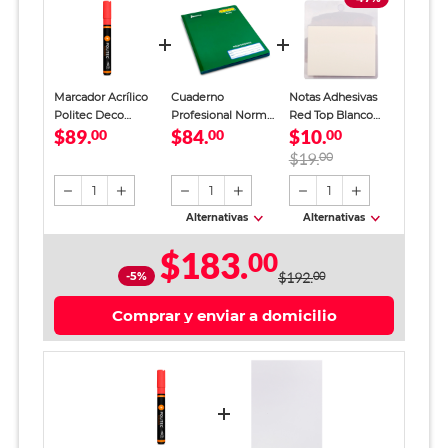
Marcador Acrílico
Cuaderno
Notas Adhesivas
Politec Deco
Profesional Norma
Red Top Blanco
$89.
$84.
$10.
Multisuperficie
00
Color Raya 100
00
Traslucido 100
00
Punta Bala Rojo
Hojas
hojas
$19.
00
1
1
1
Alternativas
Alternativas
$183.
00
-5%
$192.
00
Comprar y enviar a domicilio