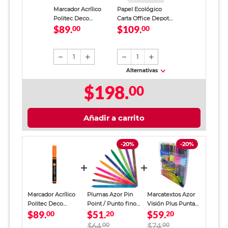
Marcador Acrílico
Papel Ecológico
Politec Deco
Carta Office Depot
$89.
$109.
Multisuperficie
00
Paquete 500 hojas
00
Punta Bala Naranja
blancas
1
1
Alternativas
$198.
00
Añadir a carrito
-20%
-20%
Marcador Acrílico
Plumas Azor Pin
Marcatextos Azor
Politec Deco
Point / Punto fino /
Visión Plus Punta
$89.
$51.
$59.
Multisuperficie
00
Tinta colores
20
Cincel Colores 5
20
Punta Bala Naranja
surtidos / 10 piezas
piezas
$64.
00
$74.
00