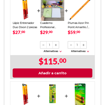
Lápiz Entrenador
Cuaderno
Plumas Azor Pin
Duo Dixon 2 piezas
Profesional
Point Amarillo /
$27.
$29.
$59.
00
SkyBook Go Plus
00
Punto fino / Tinta
00
Cuadro Chico 100
azul / 12 piezas
hojas
1
1
Alternativas
Alternativas
$115.
00
Añadir a carrito