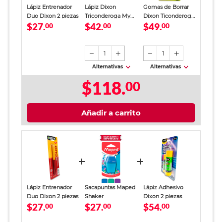
Lápiz Entrenador
Lápiz Dixon
Gomas de Borrar
Duo Dixon 2 piezas
Triconderoga My
Dixon Ticonderoga
$27.
$42.
$49.
00
First 3 piezas
00
Amarillo 2 piezas
00
Incluye Sacapuntas
1
1
Alternativas
Alternativas
$118.
00
Añadir a carrito
Lápiz Entrenador
Sacapuntas Maped
Lápiz Adhesivo
Duo Dixon 2 piezas
Shaker
Dixon 2 piezas
$27.
$27.
$54.
00
00
00