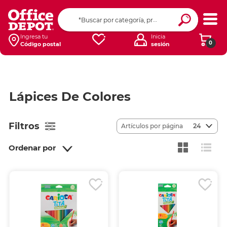
Ingresa tu
Inicia
0
Código postal
sesión
Lápices De Colores
Filtros
Artículos por página
24
Ordenar por