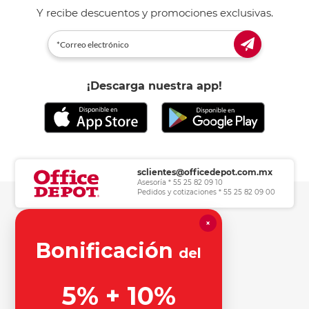
Y recibe descuentos y promociones exclusivas.
¡Descarga nuestra app!
sclientes@officedepot.com.mx
Asesoría * 55 25 82 09 10
Pedidos y cotizaciones * 55 25 82 09 00
×
Herramientas de consulta
Bonificación
del
Información legal
5% + 10%