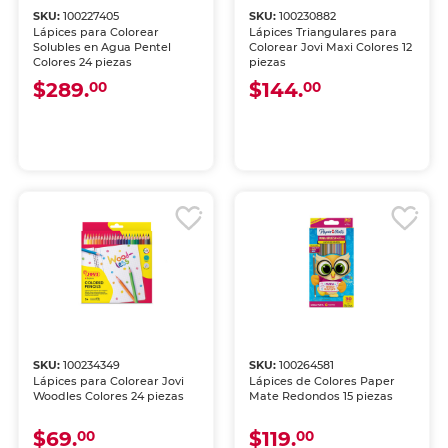
SKU:
100227405
SKU:
100230882
Lápices para Colorear
Lápices Triangulares para
Solubles en Agua Pentel
Colorear Jovi Maxi Colores 12
Colores 24 piezas
piezas
$289.
$144.
00
00
SKU:
100234349
SKU:
100264581
Lápices para Colorear Jovi
Lápices de Colores Paper
Woodles Colores 24 piezas
Mate Redondos 15 piezas
$69.
$119.
00
00