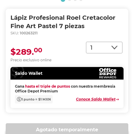
Lápiz Profesional Roel Cretacolor
Fine Art Pastel 7 piezas
SKU:
100263211
Cantidad
00
$289.
Precio exclusivo online
Saldo Wallet
Gana
hasta el triple de puntos
con nuestra membresía
Office Depot Premium
Conoce Saldo Wallet
1 punto = $1 MXN
Agotado temporalmente