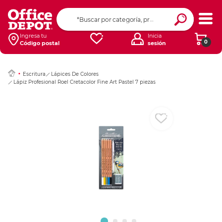
Ingresar Codigo Pos
Ingresa tu
Inicia
0
Código postal
sesión
Escritura
Lápices De Colores
Lápiz Profesional Roel Cretacolor Fine Art Pastel 7 piezas