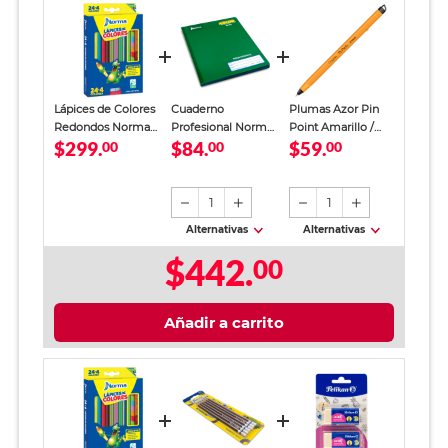
Lápices de Colores
Cuaderno
Plumas Azor Pin
Redondos Norma
Profesional Norma
Point Amarillo /
$299.
$84.
$59.
Punta Gruesa 28
00
Color Raya 100
00
Punto fino / Tinta
00
piezas
Hojas
azul / 12 piezas
1
1
Alternativas
Alternativas
$442.
00
Añadir a carrito