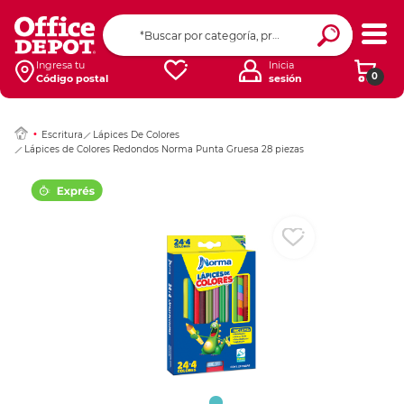
Ingresar Codigo Pos
Ingresa tu
Inicia
0
Código postal
sesión
Escritura
Lápices De Colores
Lápices de Colores Redondos Norma Punta Gruesa 28 piezas