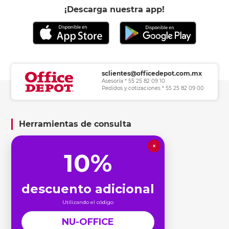
¡Descarga nuestra app!
sclientes@officedepot.com.mx
Asesoría * 55 25 82 09 10
Pedidos y cotizaciones * 55 25 82 09 00
Herramientas de consulta
×
Información legal
10%
Nosotros te ayudamos
descuento adicional
Utilizando el código
Conoce Office Depot
NU-OFFICE