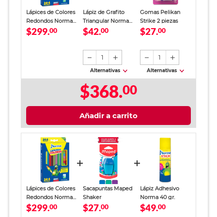
Lápices de Colores
Lápiz de Grafito
Gomas Pelikan
Redondos Norma
Triangular Norma
Strike 2 piezas
$299.
$42.
$27.
Punta Gruesa 28
00
2HB 6 piezas
00
00
piezas
1
1
Alternativas
Alternativas
$368.
00
Añadir a carrito
Lápices de Colores
Sacapuntas Maped
Lápiz Adhesivo
Redondos Norma
Shaker
Norma 40 gr.
$299.
$27.
$49.
Punta Gruesa 28
00
00
00
piezas