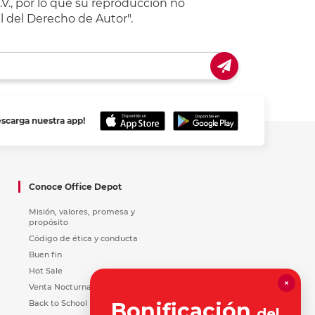
V., por lo que su reproducción no
l del Derecho de Autor".
escarga nuestra app!
Conoce Office Depot
Misión, valores, promesa y
propósito
Código de ética y conducta
Buen fin
Hot Sale
×
Venta Nocturna
Back to School
Bonificación
del