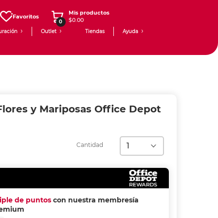
Mis productos
Favoritos
$0.00
0
uración
Outlet
Tiendas
Ayuda
Flores y Mariposas Office Depot
Cantidad
riple de puntos
con nuestra membresía
remium