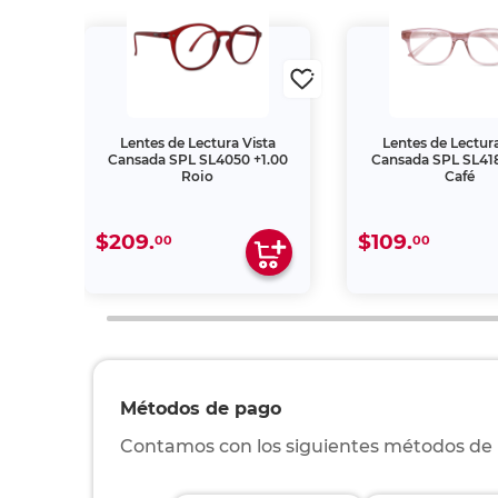
ta
Lentes de Lectura Vista
Lentes de Lectura
1.00
Cansada SPL SL4050 +1.00
Cansada SPL SL418
Rojo
Café
$209.
$109.
00
00
Métodos de pago
Contamos con los siguientes métodos de