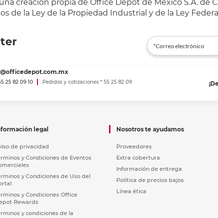
 una creación propia de Office Depot de México S.A. de C.
s de la Ley de la Propiedad Industrial y de la Ley Federa
ter
es@officedepot.com.mx
 55 25 82 09 10
Pedidos y cotizaciones * 55 25 82 09
¡D
nformación legal
Nosotros te ayudamos
viso de privacidad
Proveedores
érminos y Condiciones de Eventos
Extra cobertura
omerciales
Información de entrega
érminos y Condiciones de Uso del
Política de precios bajos
ortal
Línea ética
érminos y Condiciones Office
epot Rewards
érminos y condiciones de la