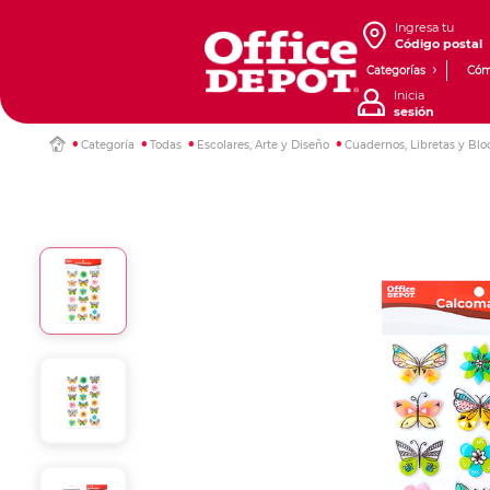
Ingresa tu
Código postal
Categorías
Cóm
Inicia
sesión
Categoría
Todas
Escolares, Arte y Diseño
Cuadernos, Libretas y Blo