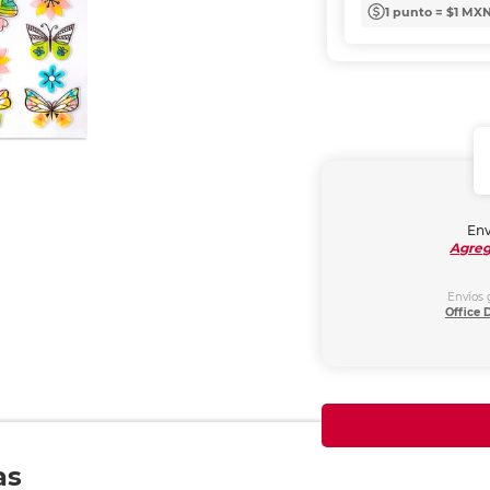
1 punto = $1 MX
Env
Agreg
Envíos 
Office 
as