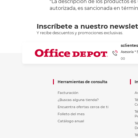
"La descripción de los productos es
autorizada, es sancionada en término
Inscríbete a nuestro newslet
Y recibe descuentos y promociones exclusivas.
sclient
Asesoría *
00
Herramientas de consulta
I
Facturación
A
¿Buscas alguna tienda?
T
C
Encuentra ofertas cerca de ti
T
Folleto del mes
P
Catálogo anual
T
D
T