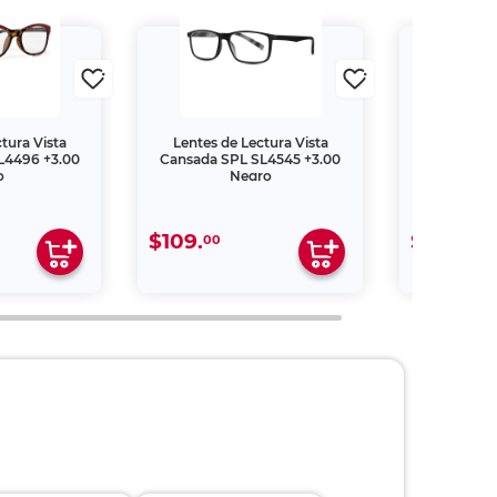
tura Vista
Lentes de Lectura Vista
Lentes de
L4496 +3.00
Cansada SPL SL4545 +3.00
Cansada S
o
Negro
Tra
$109.
$209.
00
00