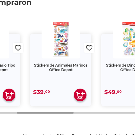
ompraron
ario Tipo
Stickers de Animales Marinos
Stickers de Din
epot
Office Depot
Office 
$39.
$49.
00
00