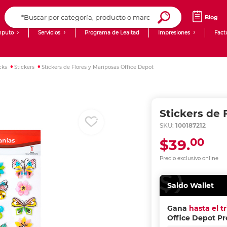
Blog
puto
Servicios
Programa de Lealtad
Impresiones
Fact
Computadoras de Escritorio
Creación de contenido digital
cks
Stickers
Stickers de Flores y Mariposas Office Depot
Ingresar Codigo Postal
Laptops
giit!
Tablets
Blog
Stickers de 
Monitores
Venta corporativa
SKU:
100187212
00
$39.
PyME
Precio exclusivo online
Saldo Wallet
Gana
hasta el t
Office Depot P