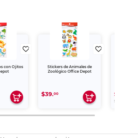
os con Ojitos
Stickers de Animales de
Calcomaní
Depot
Zoológico Office Depot
$39.
$9.
00
80
00
$49.