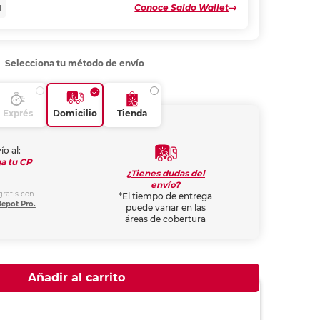
Conoce Saldo Wallet
N
Selecciona tu método de envío
Exprés
Domicilio
Tienda
ío al:
a tu CP
¿Tienes dudas del
envío?
gratis con
*El tiempo de entrega
Depot Pro.
puede variar en las
áreas de cobertura
Añadir al carrito