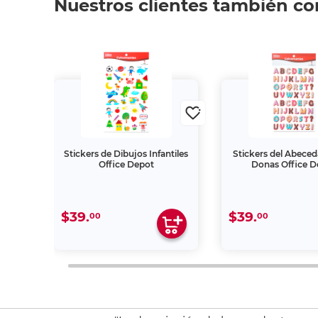
Nuestros clientes también c
Office
Stickers de Dibujos Infantiles
Stickers del Abeced
zas
Office Depot
Donas Office D
$39.
$39.
00
00