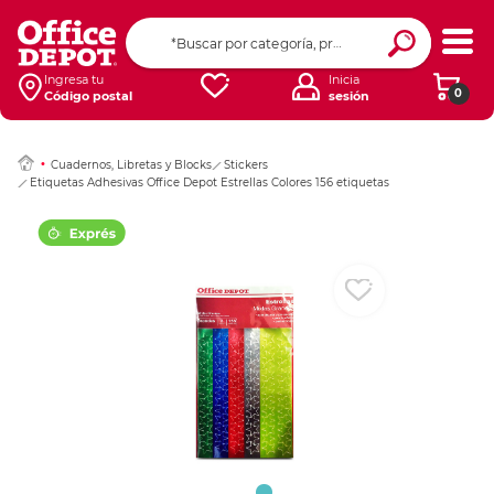
Ingresar Codigo Pos
Ingresa tu
Inicia
0
Código postal
sesión
Cuadernos, Libretas y Blocks
Stickers
Etiquetas Adhesivas Office Depot Estrellas Colores 156 etiquetas