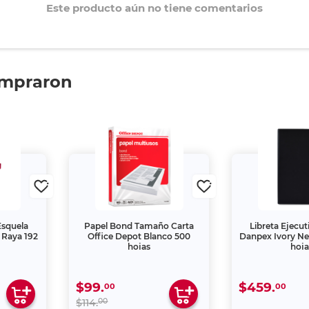
Este producto aún no tiene comentarios
ompraron
Esquela
Papel Bond Tamaño Carta
Libreta Ejecut
 Raya 192
Office Depot Blanco 500
Danpex Ivory N
hojas
hoja
$99.
$459.
00
00
00
$114.