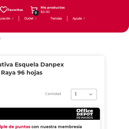
Mis productos
Favoritos
$0.00
0
uración
Outlet
Tiendas
Ayuda
s
cutiva Esquela Danpex
 Raya 96 hojas
Cantidad
riple de puntos
con nuestra membresía