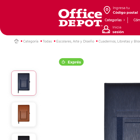
Ingresa tu
Código postal
Categorías
Cóm
Inicia
sesión
Categoría
Todas
Escolares, Arte y Diseño
Cuadernos, Libretas y Blo