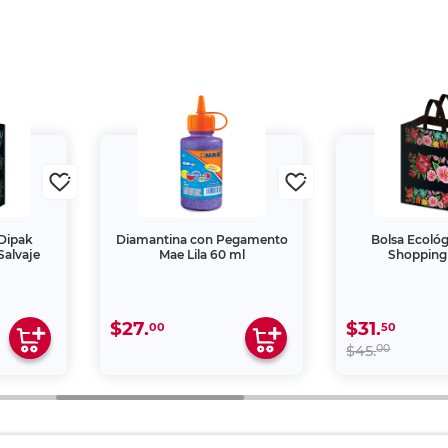
 Dipak
Diamantina con Pegamento
Bolsa Ecológ
Salvaje
Mae Lila 60 ml
Shopping 
$27.
$31.
00
50
00
$45.