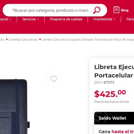
Blog
puto
Servicios
Programa de Lealtad
Impresiones
Fact
Computadoras de Escritorio
Creación de contenido digital
cks
Libretas Ejecutivas
Libreta Ejecutiva Esquela Danpex Portacelular Raya 96 hoja
Ingresar Codigo Postal
Laptops
giit!
Tablets
Blog
Libreta Eje
Monitores
Venta corporativa
Portacelular
SKU:
87373
PyME
00
$425.
Precio exclusivo online
Saldo Wallet
Gana
hasta el t