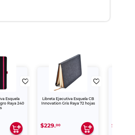
iva Esquela
Libreta Ejecutiva Esquela CB
Plumas Bi
egro Raya 240
Innovation Gris Raya 72 hojas
Mediano Tin
s
$229.
$54.
00
00