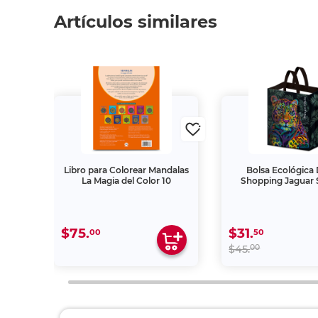
Artículos similares
e Alta
Libro para Colorear Mandalas
Bolsa Ecológica
La Magia del Color 10
Shopping Jaguar 
$75.
$31.
00
50
00
$45.