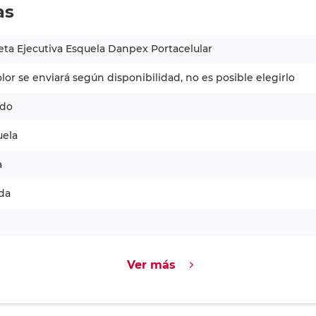
as
eta Ejecutiva Esquela Danpex Portacelular
olor se enviará según disponibilidad, no es posible elegirlo
ido
uela
a
da
Ver más