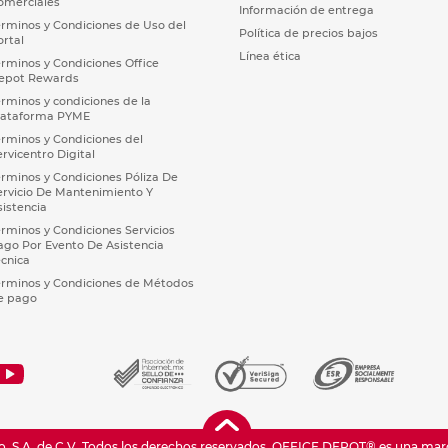
omerciales
Información de entrega
érminos y Condiciones de Uso del
Política de precios bajos
ortal
Línea ética
érminos y Condiciones Office
epot Rewards
érminos y condiciones de la
lataforma PYME
érminos y Condiciones del
ervicentro Digital
érminos y Condiciones Póliza De
ervicio De Mantenimiento Y
sistencia
érminos y Condiciones Servicios
ago Por Evento De Asistencia
écnica
érminos y Condiciones de Métodos
e pago
 S.A. de C.V. Todos los derechos reservados.
OFFICE DEPOT® es una marca 