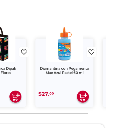
ica Dipak
Diamantina con Pegamento
Kit Cepillo
Flores
Mae Azul Pastel 60 ml
Shock y P
Estu
$27.
$99.
00
00