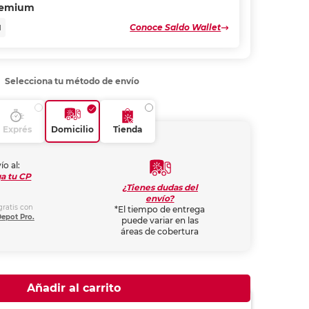
remium
Conoce Saldo Wallet
N
Selecciona tu método de envío
Exprés
Domicilio
Tienda
ío al:
a tu CP
¿Tienes dudas del
envío?
gratis con
*El tiempo de entrega
Depot Pro.
puede variar en las
áreas de cobertura
Añadir al carrito