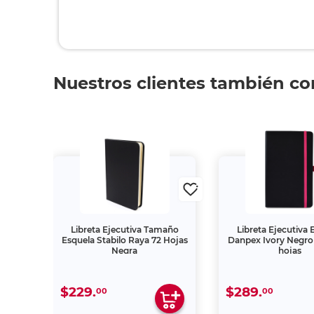
Nuestros clientes también c
ela
Libreta Ejecutiva Tamaño
Libreta Ejecutiva 
240
Esquela Stabilo Raya 72 Hojas
Danpex Ivory Negro
Negra
hojas
$229.
$289.
00
00