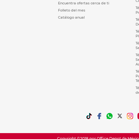
C
Encuentra ofertas cerca de ti
T
Folleto del mes
P
Catálogo anual
T
D
T
P
T
S
T
S
A
T
P
T
T
d
Copyright ©2018 por Office Depot de México,