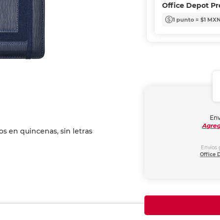
Office Depot P
1 punto = $1 MX
Env
Agreg
Envíos 
Office 