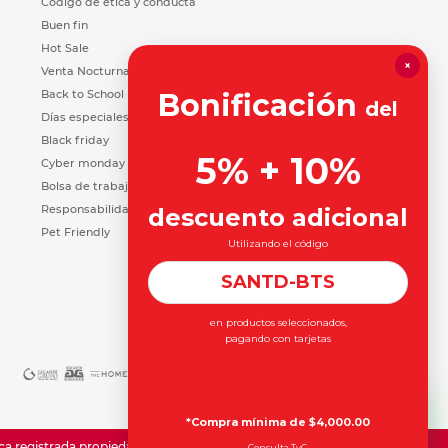
Código de ética y conducta
Buen fin
Hot Sale
×
Venta Nocturna
Back to School
Bonificación
del
Días especiales
Black friday
5% + 10%
Cyber monday
Bolsa de trabajo
Responsabilidad Social
descuento adicional
Pet Friendly
Utilizando el código
SANTD-BTS
en productos seleccionados,
pagando con tarjetas
*Compra mínima de $4,000.00
registrada propiedad de Office Depot Inc.
Consulta TyC.