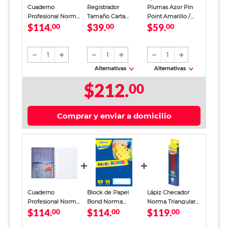
Cuaderno
Registrador
Plumas Azor Pin
Profesional Norma
Tamaño Carta
Point Amarillo /
$114.
$39.
$59.
Jean Book Cuadro
00
Office Depot
00
Punto fino / Tinta
00
Grande 100 hojas
Verde
azul / 12 piezas
1
1
1
Alternativas
Alternativas
$212.
00
Comprar y enviar a domicilio
Cuaderno
Block de Papel
Lápiz Checador
Profesional Norma
Bond Norma
Norma Triangular
$114.
$114.
$119.
Jean Book Cuadro
00
Creatividad Carta
00
Rojo 10 piezas
00
Grande 100 hojas
Colores 80 hojas