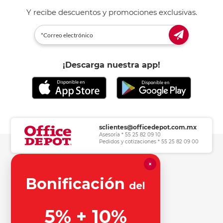
Y recibe descuentos y promociones exclusivas.
¡Descarga nuestra app!
sclientes@officedepot.com.mx
Asesoría * 55 25 82 09 10
Pedidos y cotizaciones * 55 25 82 09 00
×
Herramientas de consulta
Bonificación
del
Información legal
5% + 10%