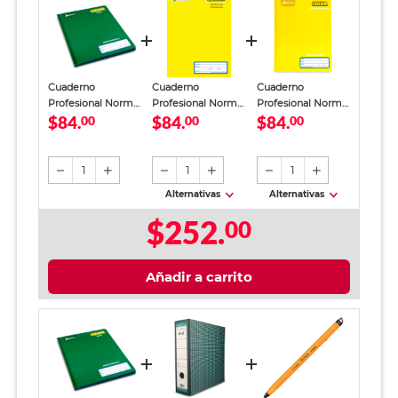
Cuaderno
Cuaderno
Cuaderno
Profesional Norma
Profesional Norma
Profesional Norma
$84.
$84.
$84.
Color Raya 100
00
Color Doble Raya
00
Cuadro Grande 100
00
Hojas
100 Hojas
hojas
1
1
1
Alternativas
Alternativas
$252.
00
Añadir a carrito