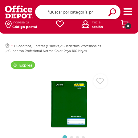
Ingresar Codigo Pos
Ingresa tu
Inicia
0
Código postal
sesión
Cuadernos, Libretas y Blocks
Cuadernos Profesionales
Cuaderno Profesional Norma Color Raya 100 Hojas