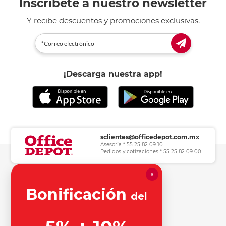
Inscríbete a nuestro newsletter
Y recibe descuentos y promociones exclusivas.
¡Descarga nuestra app!
sclientes@officedepot.com.mx
Asesoría * 55 25 82 09 10
Pedidos y cotizaciones * 55 25 82 09 00
×
Herramientas de consulta
Bonificación
del
Información legal