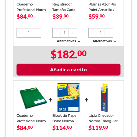
Cuaderno
Registrador
Plumas Azor Pin
Profesional Norma
Tamaño Carta
Point Amarillo /
$84.
$39.
$59.
Color Raya 100
00
Office Depot
00
Punto fino / Tinta
00
Hojas
Verde
azul / 12 piezas
1
1
1
Alternativas
Alternativas
$182.
00
Añadir a carrito
Cuaderno
Block de Papel
Lápiz Checador
Profesional Norma
Bond Norma
Norma Triangular
$84.
$114.
$119.
Color Raya 100
00
Creatividad Carta
00
Rojo 10 piezas
00
Hojas
Colores 80 hojas