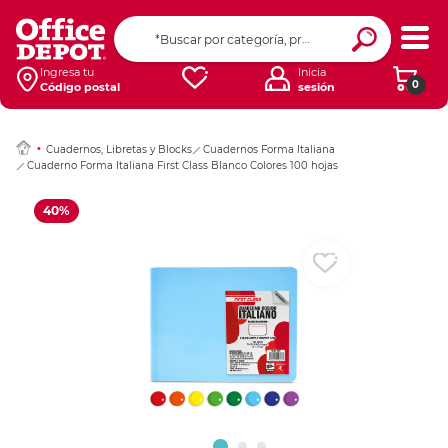
Ingresar Codigo Pos
Ingresa tu
Inicia
0
Código postal
sesión
Cuadernos, Libretas y Blocks
Cuadernos Forma Italiana
Cuaderno Forma Italiana First Class Blanco Colores 100 hojas
40%