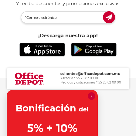
Y recibe descuentos y promociones exclusivas.
¡Descarga nuestra app!
sclientes@officedepot.com.mx
Asesoría * 55 25 82 09 10
Pedidos y cotizaciones * 55 25 82 09 00
×
Herramientas de consulta
Bonificación
del
Información legal
5% + 10%