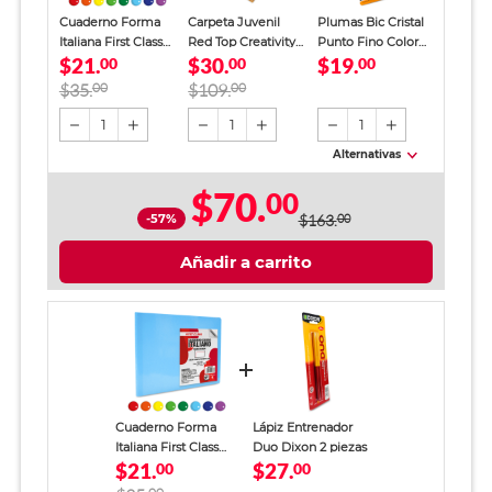
Cuaderno Forma
Carpeta Juvenil
Plumas Bic Cristal
Italiana First Class
Red Top Creativity
Punto Fino Colores
$21.
$30.
$19.
Blanco Colores 100
00
Amarillo Claro
00
3 piezas
00
hojas
$35.
00
$109.
00
1
1
1
Alternativas
$70.
00
-57%
$163.
00
Añadir a carrito
Cuaderno Forma
Lápiz Entrenador
Italiana First Class
Duo Dixon 2 piezas
$21.
$27.
Blanco Colores 100
00
00
hojas