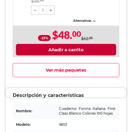
$35.
00
1
Alternativas
$48.
00
-23%
$62.
00
Añadir a carrito
Ver más paquetes
Descripción y características
Cuaderno Forma Italiana First
Nombre:
Class Blanco Colores 100 hojas
Modelo:
9653