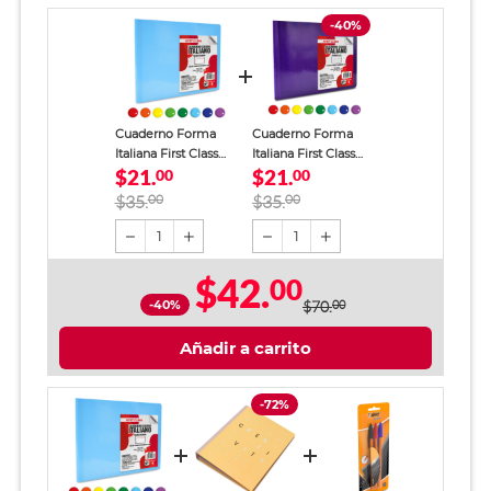
-40%
Cuaderno Forma
Cuaderno Forma
Italiana First Class
Italiana First Class
$21.
$21.
Blanco Colores 100
00
Cuadro Chico
00
hojas
Colores 100 hojas
$35.
00
$35.
00
1
1
$42.
00
-40%
$70.
00
Añadir a carrito
-72%