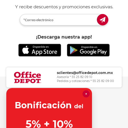
Y recibe descuentos y promociones exclusivas.
¡Descarga nuestra app!
sclientes@officedepot.com.mx
Asesoría * 55 25 82 09 10
Pedidos y cotizaciones * 55 25 82 09 00
×
Herramientas de consulta
Bonificación
del
Información legal
5% + 10%